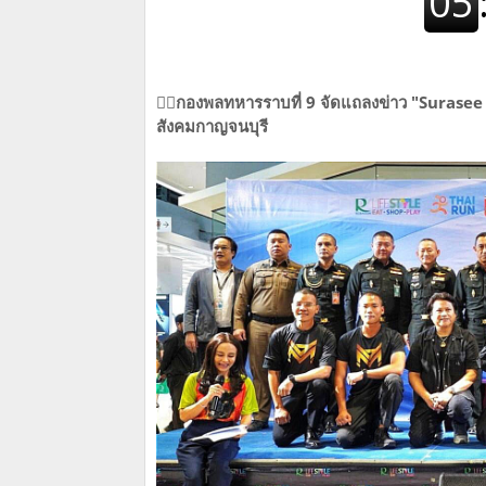
🏃‍♂️
กองพลทหารราบที่ 9 จัดแถลงข่าว "Surasee 
สังคมกาญจนบุรี