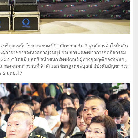
 ณ บริเวณหน้าโรงภาพยนตร์ SF Cinema ชั้น 2 ศูนย์การค้าโรบินสัน
องผู้ว่าราชการจังหวัดกาญจนบุรี ร่วมการแถลงข่าวการจัดกิจกรรม
 2026" โดยมี พลตรี สนิธชนก สังขจันทร์ ผู้ทรงคุณวุฒิกองทัพบก ,
ุน กองพลทหารราบที่ 9 ,พันเอก ชัยรัฐ เดชะบุณย์ ผู้บังคับบัญชากรม
ณ เสธ.มทบ.17