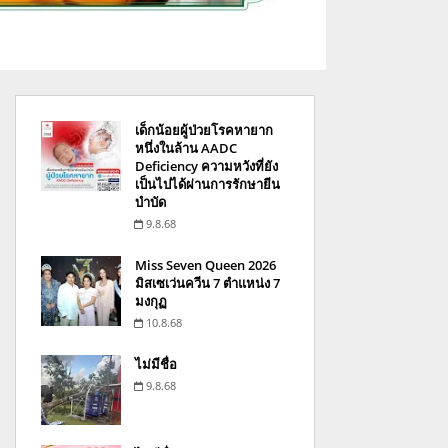
เด็กน้อยผู้ป่วยโรคหายาก
หนึ่งในล้าน AADC
Deficiency ความหวังที่ยัง
เป็นไปได้ผ่านการรักษายีน
บำบัด
9.8.68
Miss Seven Queen 2026
มิสเซเว่นควีน 7 ตำแหน่ง 7
มงกุฏ
10.8.68
ไม่มีชื่อ
9.8.68