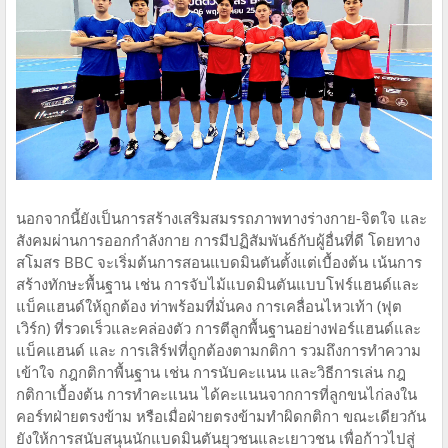
นอกจากนี้ยังเป็นการสร้างเสริมสมรรถภาพทางร่างกาย-จิตใจ และ
สังคมผ่านการออกกำลังกาย การมีปฏิสัมพันธ์กับผู้อื่นที่ดี โดยทาง
สโมสร BBC จะเริ่มต้นการสอนแบดมินตันตั้งแต่เบื้องต้น เน้นการ
สร้างทักษะพื้นฐาน เช่น การจับไม้แบดมินตันแบบโฟร์แฮนด์และ
แบ็คแฮนด์ให้ถูกต้อง ท่าพร้อมที่มั่นคง การเคลื่อนไหวเท้า (ฟุต
เวิร์ก) ที่รวดเร็วและคล่องตัว การตีลูกพื้นฐานอย่างฟอร์แฮนด์และ
แบ็คแฮนด์ และ การเสิร์ฟที่ถูกต้องตามกติกา รวมถึงการทำความ
เข้าใจ กฎกติกาพื้นฐาน เช่น การนับคะแนน และวิธีการเล่น กฎ
กติกาเบื้องต้น การทำคะแนน ได้คะแนนจากการที่ลูกขนไก่ลงใน
คอร์ทฝ่ายตรงข้าม หรือเมื่อฝ่ายตรงข้ามทำผิดกติกา ขณะเดียวกัน
ยังให้การสนับสนุนนักแบดมินตันยุวชนและเยาวชน เพื่อก้าวไปสู่