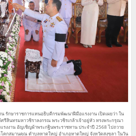
าน รักษาราชการแทนอธิบดีกรมพัฒนาฝีมือแรงงาน เปิดเผยว่า ใน
รีสินทรมหาวชิราลงกรณ พระวชิรเกล้าเจ้าอยู่หัว ทรงพระกรุณา
งแรงงาน อัญเชิญผ้าพระกฐินพระราชทาน ประจำปี 2568 ไปถวาย
ัดโคกสมานคุณ ตำบลหาดใหญ่ อำเภอหาดใหญ่ จังหวัดสงขลา ในวัน