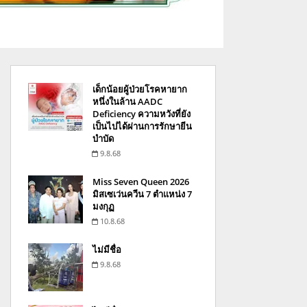
เด็กน้อยผู้ป่วยโรคหายาก
หนึ่งในล้าน AADC
Deficiency ความหวังที่ยัง
เป็นไปได้ผ่านการรักษายีน
บำบัด
9.8.68
Miss Seven Queen 2026
มิสเซเว่นควีน 7 ตำแหน่ง 7
มงกุฏ
10.8.68
ไม่มีชื่อ
9.8.68