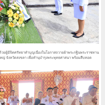
วยผู้มีจิตศรัทธาทำบุญเนื่องในโอกาสถวายผ้าพระกฐินพระราชทาน
 จังหวัดสงขลา เพื่อทำนุบำรุงพระพุทธศาสนา พร้อมสืบทอด