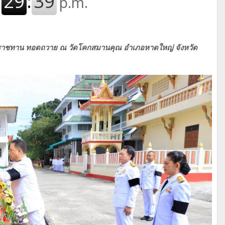
ะราชทาน ทอดถวาย ณ วัดโคกสมานคุณ อำเภอหาดใหญ่ จังหวัด