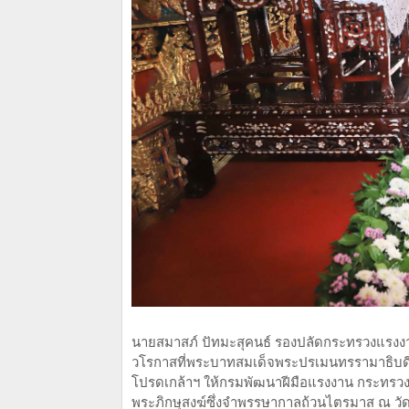
นายสมาสภ์ ปัทมะสุคนธ์ รองปลัดกระทรวงแรงง
วโรกาสที่พระบาทสมเด็จพระปรเมนทรรามาธิบดีศ
โปรดเกล้าฯ ให้กรมพัฒนาฝีมือแรงงาน กระทรว
พระภิกษุสงฆ์ซึ่งจำพรรษากาลถ้วนไตรมาส ณ ว