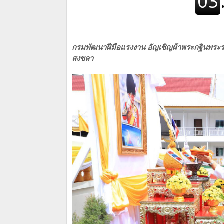
กรมพัฒนาฝีมือแรงงาน อัญเชิญผ้าพระกฐินพร
สงขลา