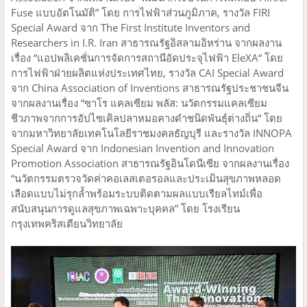
Fuse แบบอัตโนมัติ” โดย การไฟฟ้าส่วนภูมิภาค, รางวัล FIRI
Special Award จาก The First Institute Inventors and
Researchers in I.R. Iran สาธารณรัฐอิสลามอิหร่าน จากผลงาน
เรื่อง “แอปพลิเคชั่นการจัดการสถานีอัดประจุไฟฟ้า EleXA“ โดย
การไฟฟ้าฝ่ายผลิตแห่งประเทศไทย, รางวัล CAI Special Award
จาก China Association of Inventions สาธารณรัฐประชาชนจีน
จากผลงานเรื่อง “ซาโร แคลเซียม พลัส: นวัตกรรมแคลเซียม
ชีวภาพจากการอัปไซเคิลปลาหมอคางดำชนิดพันธุ์ต่างถิ่น“ โดย
จากมหาวิทยาลัยเทคโนโลยีราชมงคลธัญบุรี และรางวัล INNOPA
Special Award จาก Indonesian Invention and Innovation
Promotion Association สาธารณรัฐอินโดนีเซีย จากผลงานเรื่อง
“นวัตกรรมตรวจวัดค่าคอเลสเตอรอลและประเมินสุขภาพหลอด
เลือดแบบไม่รุกล้ำพร้อมระบบติดตามผลแบบเรียลไทม์เพื่อ
สนับสนุนการดูแลสุขภาพเฉพาะบุคคล” โดย โรงเรียน
กรุงเทพคริสเตียนวิทยาลัย