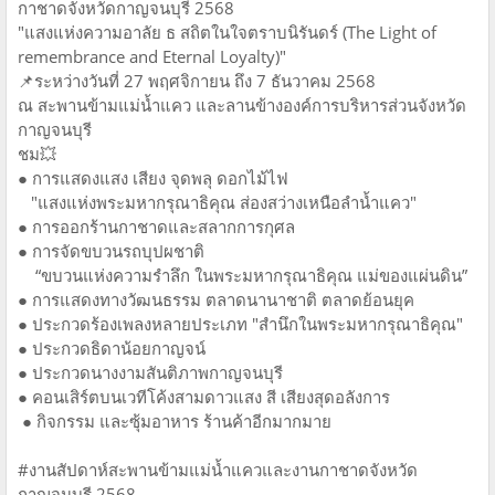
กาชาดจังหวัดกาญจนบุรี 2568
"แสงแห่งความอาลัย ธ สถิตในใจตราบนิรันดร์ (The Light of
remembrance and Eternal Loyalty)"
📌ระหว่างวันที่ 27 พฤศจิกายน ถึง 7 ธันวาคม 2568
ณ สะพานข้ามแม่น้ำแคว และลานข้างองค์การบริหารส่วนจังหวัด
กาญจนบุรี
ชม💥
● การแสดงแสง เสียง จุดพลุ ดอกไม้ไฟ
"แสงแห่งพระมหากรุณาธิคุณ ส่องสว่างเหนือลำน้ำแคว"
● การออกร้านกาชาดและสลากการกุศล
● การจัดขบวนรถบุปผชาติ
“ขบวนแห่งความรำลึก ในพระมหากรุณาธิคุณ แม่ของแผ่นดิน”
● การแสดงทางวัฒนธรรม ตลาดนานาชาติ ตลาดย้อนยุค
● ประกวดร้องเพลงหลายประเภท "สำนึกในพระมหากรุณาธิคุณ"
● ประกวดธิดาน้อยกาญจน์
● ประกวดนางงามสันติภาพกาญจนบุรี
● คอนเสิร์ตบนเวทีโค้งสามดาวแสง สี เสียงสุดอลังการ
● กิจกรรม และซุ้มอาหาร ร้านค้าอีกมากมาย
#งานสัปดาห์สะพานข้ามแม่น้ำแควและงานกาชาดจังหวัด
กาญจนบุรี 2568