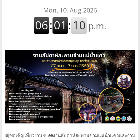
🚉ขอเชิญเที่ยวงาน🎉 🚂งานสัปดาห์สะพานข้ามแม่น้ำแควและงาน