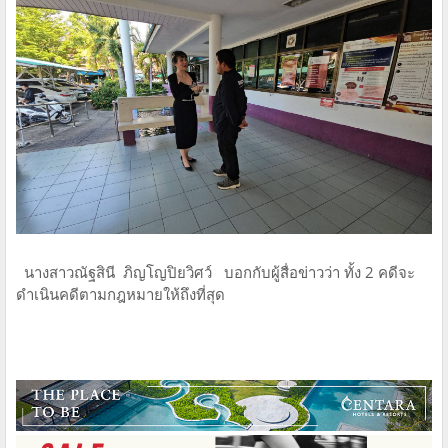
​ นางสาวณัฐสินี ภิญโญปิยวิศว์ บอกกับผู้สื่อข่าวว่า ทั้ง 2 คดีจะ
ดำเนินคดีตามกฎหมายให้ถึงที่สุด