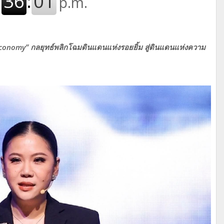
-Economy” กลยุทธ์พลิกโฉมดินแดนแห่งรอยยิ้ม สู่ดินแดนแห่งความ