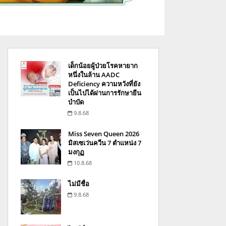
เด็กน้อยผู้ป่วยโรคหายาก
หนึ่งในล้าน AADC
Deficiency ความหวังที่ยัง
เป็นไปได้ผ่านการรักษายีน
บำบัด
9.8.68
Miss Seven Queen 2026
มิสเซเว่นควีน 7 ตำแหน่ง 7
มงกุฏ
10.8.68
ไม่มีชื่อ
9.8.68