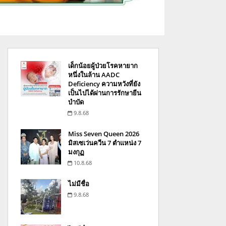
เด็กน้อยผู้ป่วยโรคหายาก
หนึ่งในล้าน AADC
Deficiency ความหวังที่ยัง
เป็นไปได้ผ่านการรักษายีน
บำบัด
9.8.68
Miss Seven Queen 2026
มิสเซเว่นควีน 7 ตำแหน่ง 7
มงกุฏ
10.8.68
ไม่มีชื่อ
9.8.68