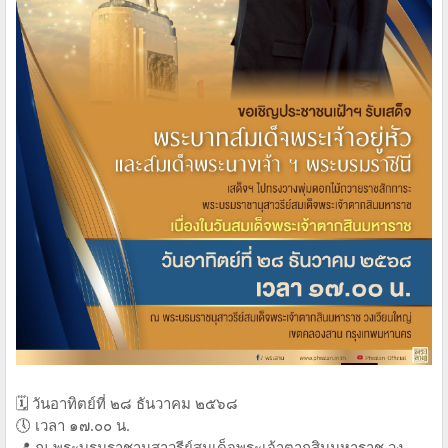
🗓️ วันอาทิตย์ที่ ๒๘ ธันวาคม ๒๕๖๘
🕔 เวลา ๑๗.๐๐ น.
📍 ณ พระบรมราชานุสาวรีย์สมเด็จพระเจ้าตากสินมหาราช วง