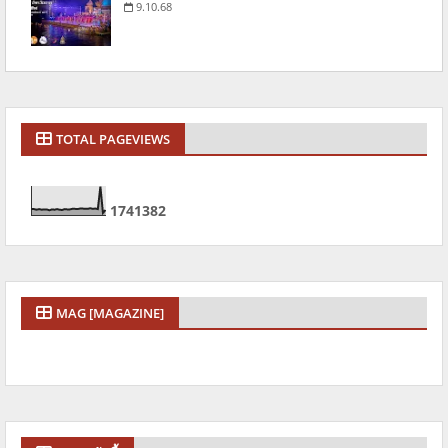
9.10.68
TOTAL PAGEVIEWS
1
7
4
1
3
8
2
MAG [MAGAZINE]