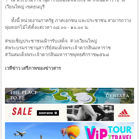
เวียนใหญ่ เขตธนบุรี
ทั้งนี้ หน่วยงานภาครัฐ ภาคเอกชน และประชาชน สามารถวาง
พุ่มดอกไม้ได้ตั้งแต่เวลา ๐๘.๐๐ - ๑๐.๐๐ น.
#ขอเชิญประชาชนเฝ้าฯรับเสด็จ #วงเวียนใหญ่
#พระบรมราชานุสาวรีย์สมเด็จพระเจ้าตากสินมหาราช
#วันสมเด็จพระเจ้าตากสินมหาราชพุทธศักราช๒๕๖๘
เวทีข่าว เสรีภาพของข่าวสาร