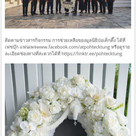
ติดตามข่าวสารกิจกรรม การช่วยเหลือของมูลนิธิป่อเต็กตึ๊ง ได้ที่
เฟซบุ๊ก แฟนเพจwww.facebook.com/atpohtecktung หรือดูราย
ละเอียดช่องทางที่สะดวกได้ที่ https://linktr.ee/pohtecktung