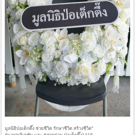
มูลนิธิป่อเต็กตึ๊ง ช่วยชีวิต รักษาชีวิต สร้างชีวิต”
#แอปพลิเคชัน และ #สายด่วน ป่อเต็กตึ๊ง1418