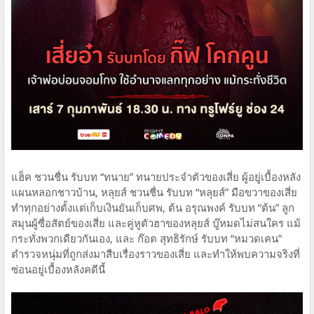
แฮ็ค ชวนชื่น รับบท “ทนาย” ทนายประจำตัวของเสี่ย ผู้อยู่เบื้องหลัง
แผนหลอกชาวบ้าน, หลุยส์ ชวนชื่น รับบท “หลุยส์” มือขวาของเสี่ย
ทำทุกอย่างตั้งแต่เก็บเงินยันเก็บศพ, ต้น อรุณพงค์ รับบท “ต้น” ลูก
สมุนผู้ซื่อสัตย์ของเสี่ย และคู่หูตัวฮาของหลุยส์ บู๊หมดไม่สนใคร แม้
กระทั่งพวกเดียวกันเอง, และ ก๊อต สุทธิรักษ์ รับบท “หมวดเคน”
ตำรวจหนุ่มที่ถูกส่งมาสืบเรื่องราวของเสี่ย และทำให้พบความจริงที่
ซ่อนอยู่เบื้องหลังคดีนี้