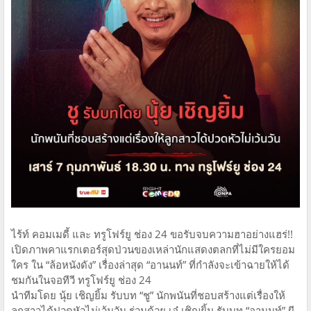
ไร้ท์ คอมเมดี้ และ ทรูโฟร์ยู ช่อง 24 ขอรับจบความฮาอย่างแฮร่!!
เปิดภาพคาแรกเตอร์สุดป่วนของเหล่านักแสดงตลกที่ไม่มีใครยอม
ใคร ใน “ล้อหนังดัง” เรื่องล่าสุด “อานนท์” ที่กำลังจะเข้าฉายให้ได้
ชมกันในจอทีวี ทรูโฟร์ยู ช่อง 24
นำทีมโดย นุ้ย เชิญยิ้ม รับบท “ชู” นักพนันที่ชอบสร้างแต่เรื่องให้
ลูกสาวได้ปวดหัวไม่เว้นวัน ร่วมด้วย เอ๋ เชิญยิ้ม รับบท “อานนท์” ผี