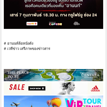
# อานนท์ล้อหนังดัง
# เวทีข่าว เสรีภาพของข่าวสาร