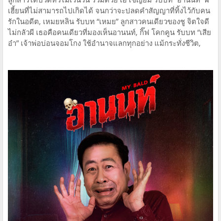
เฮี้ยนที่ไม่สามารถไปเกิดได้ จนกว่าจะปลดคำสัญญาที่ทิ้งไว้กับคน
รักในอดีต, เหมยหลิน รับบท “เหมย” ลูกสาวคนเดียวของชู จิตใจดี
ไม่กลัวผี เธอคือคนเดียวที่มองเห็นอานนท์, กิ๊ฟ โคกคูน รับบท “เสีย
อ๋า” เจ้าพ่อบ่อนจอมโกง ใช้อำนาจแลกทุกอย่าง แม้กระทั่งชีวิต,