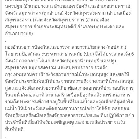
นครปฐม (อำเภอบางเลน อำเภอนครชัยศรี และอำเภอสามพราน)
จังหวัดสมุทรสาคร (ทุกอำเภอ) จังหวัดสมุทรสงคราม (อำเภอเมือง
สมุทรสงคราม) และจังหวัดสมุทรปราการ (อำเภอเมือง
สมุทรปราการ อำเภอพระสมุทรเจดีย์ อำเภอพระประแดง และ
อำเภอบางบ่อ)
.
กองอำนวยการป้องกันและบรรเทาสาธารณภัยกลาง (กอปภ.ก.)
โดยกรมป้องกันและบรรเทาสาธารณภัย (ปภ.) จึงได้ประสานแจ้ง 6
จังหวัดภาคกลาง ได้แก่ จังหวัดปทุมธานี นนทบุรี นครปฐม
สมุทรสาคร สมุทรสงคราม และสมุทรปราการ รวมถึง
กรุงเทพมหานคร เฝ้าระวังสถานการณ์น้ำทะเลหนุนสูง และขอให้
จังหวัดประชาสัมพันธ์ให้ประชาชนทราบถึงช่วงเวลาที่น้ำทะเลหนุน
สูงและแจ้งเตือนหน่วยงานที่เกี่ยวข้อง ภาคเอกชนที่ประกอบกิจการ
ในแม่น้ำ/คลอง อาทิ งานก่อสร้างเขื่อนป้องกันตลิ่ง แพร้านอาหาร
รวมถึงประชาชนที่อาศัยอยู่ในพื้นที่ริมแม่น้ำและจุดเสี่ยงที่ลุ่มต่ำริม
แม่น้ำ ให้เฝ้าระวังและติดตามสถานการณ์อย่างใกล้ชิด ตลอดจน
จัดเตรียมเครื่องมือเครื่องจักรกลสาธารณภัยและ ทีมปฏิบัติการเข้า
ประจำพื้นที่เสี่ยงให้พร้อมเผชิญเหตุและช่วยเหลือประชาชนใน
พื้นที่ทันที
.