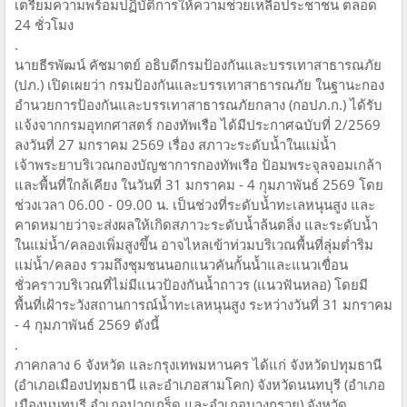
เตรียมความพร้อมปฏิบัติการให้ความช่วยเหลือประชาชน ตลอด
24 ชั่วโมง
.
นายธีรพัฒน์ คัชมาตย์ อธิบดีกรมป้องกันและบรรเทาสาธารณภัย
(ปภ.) เปิดเผยว่า กรมป้องกันและบรรเทาสาธารณภัย ในฐานะกอง
อำนวยการป้องกันและบรรเทาสาธารณภัยกลาง (กอปภ.ก.) ได้รับ
แจ้งจากกรมอุทกศาสตร์ กองทัพเรือ ได้มีประกาศฉบับที่ 2/2569
ลงวันที่ 27 มกราคม 2569 เรื่อง สภาวะระดับน้ำในแม่น้ำ
เจ้าพระยาบริเวณกองบัญชาการกองทัพเรือ ป้อมพระจุลจอมเกล้า
และพื้นที่ใกล้เคียง ในวันที่ 31 มกราคม - 4 กุมภาพันธ์ 2569 โดย
ช่วงเวลา 06.00 - 09.00 น. เป็นช่วงที่ระดับน้ำทะเลหนุนสูง และ
คาดหมายว่าจะส่งผลให้เกิดสภาวะระดับน้ำล้นตลิ่ง และระดับน้ำ
ในแม่น้ำ/คลองเพิ่มสูงขึ้น อาจไหลเข้าท่วมบริเวณพื้นที่ลุ่มต่ำริม
แม่น้ำ/คลอง รวมถึงชุมชนนอกแนวคันกั้นน้ำและแนวเขื่อน
ชั่วคราวบริเวณที่ไม่มีแนวป้องกันน้ำถาวร (แนวฟันหลอ) โดยมี
พื้นที่เฝ้าระวังสถานการณ์น้ำทะเลหนุนสูง ระหว่างวันที่ 31 มกราคม
- 4 กุมภาพันธ์ 2569 ดังนี้
.
ภาคกลาง 6 จังหวัด และกรุงเทพมหานคร ได้แก่ จังหวัดปทุมธานี
(อำเภอเมืองปทุมธานี และอำเภอสามโคก) จังหวัดนนทบุรี (อำเภอ
เมืองนนทบุรี อำเภอปากเกร็ด และอำเภอบางกรวย) จังหวัด