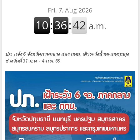
ปภ. แจ้ง 6 จังหวัดภาคกลาง และ กทม. เฝ้าระวังน้ำทะเลหนุนสูง
ช่วงวันที่ 31 ม.ค. - 4 ก.พ. 69