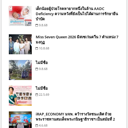
เด็กน้อยผู้ป่วยโรคหายากหนึ่งในล้าน AADC
Deficiency ความหวังที่ยังเป็นไปได้ผ่านการรักษายีน
บำบัด
9.8.68
Miss Seven Queen 2026 มิสเซเว่นควีน 7 ตำแหน่ง 7
มงกุฏ
10.8.68
ไม่มีชื่อ
9.8.68
ไม่มีชื่อ
22.5.69
iRAP_ECONOMY มจพ. คว้ารางวัลชนะเลิศ ถ้วย
พระราชทานสมเด็จพระกนิษฐาธิราชฯ เป็นสมัยที่ 2
4.6.68