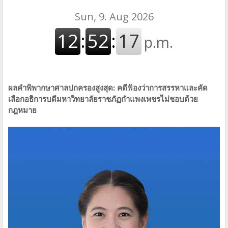
ผลคำพิพากษาศาลปกครองสูงสุด: คดีฟ้องว่าการสรรหาและคัด
เลือกอธิการบดีมหาวิทยาลัยราชภัฏกำแพงเพชรไม่ชอบด้วย
กฎหมาย