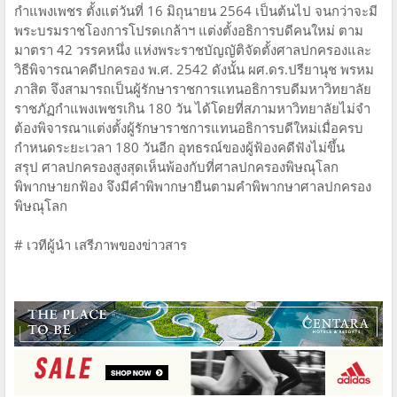
กำแพงเพชร ตั้งแต่วันที่ 16 มิถุนายน 2564 เป็นต้นไป จนกว่าจะมี
พระบรมราชโองการโปรดเกล้าฯ แต่งตั้งอธิการบดีคนใหม่ ตาม
มาตรา 42 วรรคหนึ่ง แห่งพระราชบัญญัติจัดตั้งศาลปกครองและ
วิธีพิจารณาคดีปกครอง พ.ศ. 2542 ดังนั้น ผศ.ดร.ปรียานุช พรหม
ภาสิต จึงสามารถเป็นผู้รักษาราชการแทนอธิการบดีมหาวิทยาลัย
ราชภัฏกำแพงเพชรเกิน 180 วัน ได้โดยที่สภามหาวิทยาลัยไม่จำ
ต้องพิจารณาแต่งตั้งผู้รักษาราชการแทนอธิการบดีใหม่เมื่อครบ
กำหนดระยะเวลา 180 วันอีก อุทธรณ์ของผู้ฟ้องคดีฟังไม่ขึ้น
สรุป ศาลปกครองสูงสุดเห็นพ้องกับที่ศาลปกครองพิษณุโลก
พิพากษายกฟ้อง จึงมีคำพิพากษายืนตามคำพิพากษาศาลปกครอง
พิษณุโลก
# เวทีผู้นำ เสรีภาพของข่าวสาร