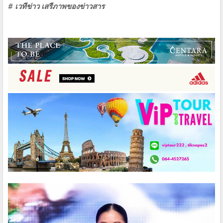
# เวทีข่าว เสรีภาพของข่าวสาร