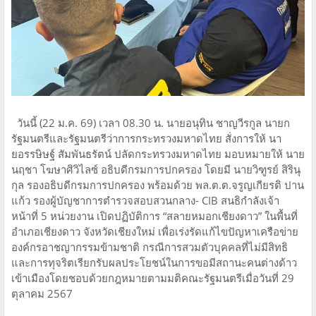
วันนี้ (22 ม.ค. 69) เวลา 08.30 น. นายอนุทิน ชาญวีรกูล นายก
รัฐมนตรีและรัฐมนตรีว่าการกระทรวงมหาดไทย สั่งการให้ นา
ยอรรษิษฐ์ สัมพันธรัตน์ ปลัดกระทรวงมหาดไทย มอบหมายให้ นาย
นฤชา โฆษาศิวิไลซ์ อธิบดีกรมการปกครอง โดยมี นายวิฑูรย์ สิรินุ
กุล รองอธิบดีกรมการปกครอง พร้อมด้วย พล.ต.ต.จรูญเกียรติ ปาน
แก้ว รองผู้บัญชาการตำรวจสอบสวนกลาง- CIB สนธิกำลังเจ้า
หน้าที่ 5 หน่วยงาน เปิดปฏิบัติการ “สลายหมอกเชียงดาว” ในพื้นที่
อำเภอเชียงดาว จังหวัดเชียงใหม่ เพื่อเร่งรัดแก้ไขปัญหาเครือข่าย
องค์กรอาชญากรรมข้ามชาติ กรณีการสวมตัวบุคคลที่ไม่มีสิทธิ
และการทุจริตเรียกรับผลประโยชน์ในการขอมีสถานะคนต่างด้าว
เข้าเมืองโดยชอบด้วยกฎหมายตามมติคณะรัฐมนตรีเมื่อวันที่ 29
ตุลาคม 2567