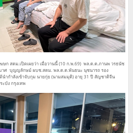
 โฆษก สตม.เปิดเผยว่า เมื่อวานนี้ (10 ก.พ.69) พล.ต.ต.ภานพ วรธนัช
ุมาศ บุญญลักษม์ ผบช.สตม. พล.ต.ต.พันธนะ นุชนารถ รอง
ำกำลังเข้าจับกุม นายกุ่ย (นามสมมุติ) อายุ 31 ปี สัญชาติจีน
ระบัง กรุงเทพ