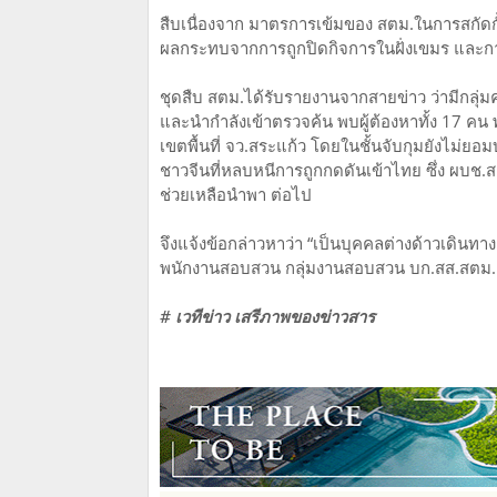
สืบเนื่องจาก มาตรการเข้มของ สตม.ในการสกัดกั
ผลกระทบจากการถูกปิดกิจการในฝั่งเขมร และ
ชุดสืบ สตม.ได้รับรายงานจากสายข่าว ว่ามีกลุ่ม
และนำกำลังเข้าตรวจค้น พบผู้ต้องหาทั้ง 17 ค
เขตพื้นที่ จว.สระแก้ว โดยในชั้นจับกุมยังไม่ยอ
ชาวจีนที่หลบหนีการถูกกดดันเข้าไทย ซึ่ง ผบช.
ช่วยเหลือนำพา ต่อไป
จึงแจ้งข้อกล่าวหาว่า “เป็นบุคคลต่างด้าวเดิน
พนักงานสอบสวน กลุ่มงานสอบสวน บก.สส.สตม.
# เวทีข่าว เสรีภาพของข่าวสาร