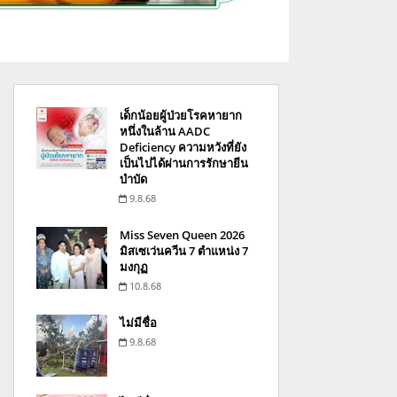
เด็กน้อยผู้ป่วยโรคหายาก
หนึ่งในล้าน AADC
Deficiency ความหวังที่ยัง
เป็นไปได้ผ่านการรักษายีน
บำบัด
9.8.68
Miss Seven Queen 2026
มิสเซเว่นควีน 7 ตำแหน่ง 7
มงกุฏ
10.8.68
ไม่มีชื่อ
9.8.68