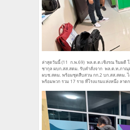
ล่าสุดวันนี้ (11 ก.พ.69) พล.ต.ต.เชิงรณ ริมผดี
ชากุล ผบก.สส.สตม. รับคำสั่งจาก พล.ต.ท.ภาณ
ผบช.สตม. พร้อมชุดสืบสวน กก.2 บก.สส.สตม. ได้น
พร้อมพวก รวม 17 ราย ที่โรงแรมแห่งหนึ่ง ลาดก