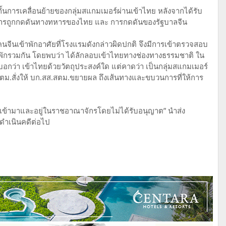
้นการเคลื่อนย้ายของกลุ่มสแกมเมอร์ผ่านเข้าไทย หลังจากได้รับ
การถูกกดดันทางทหารของไทย และ การกดดันของรัฐบาลจีน
คนจีนเข้าพักอาศัยที่โรงแรมดังกล่าวผิดปกติ จึงมีการเข้าตรวจสอบ
น พักรวมกัน โดยพบว่า ได้ลักลอบเข้าไทยทางช่องทางธรรมชาติ ใน
มบอกว่า เข้าไทยด้วยวัตถุประสงค์ใด แต่คาดว่า เป็นกลุ่มสแกมเมอร์
สตม.สั่งให้ บก.สส.สตม.ขยายผล ถึงเส้นทางและขบวนการที่ให้การ
ทางเข้ามาและอยู่ในราชอาณาจักรโดยไม่ได้รับอนุญาต” นำส่ง
ดำเนินคดีต่อไป