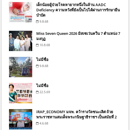
เด็กน้อยผู้ป่วยโรคหายากหนึ่งในล้าน AADC
Deficiency ความหวังที่ยังเป็นไปได้ผ่านการรักษายีน
บำบัด
9.8.68
Miss Seven Queen 2026 มิสเซเว่นควีน 7 ตำแหน่ง 7
มงกุฏ
10.8.68
ไม่มีชื่อ
9.8.68
ไม่มีชื่อ
22.5.69
iRAP_ECONOMY มจพ. คว้ารางวัลชนะเลิศ ถ้วย
พระราชทานสมเด็จพระกนิษฐาธิราชฯ เป็นสมัยที่ 2
4.6.68