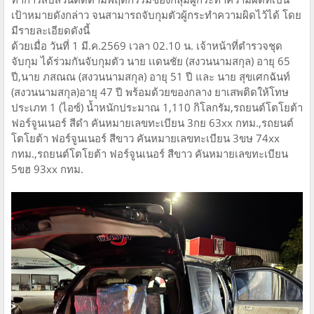
เป้าหมายดังกล่าว จนสามารถจับกุมตัวผู้กระทำความผิดไว้ได้ โดย
มีรายละเอียดดังนี้
ด้วยเมื่อ วันที่ 1 มี.ค.2569 เวลา 02.10 น. เจ้าหน้าที่ตำรวจชุด
จับกุม ได้ร่วมกันจับกุมตัว นาย เเดนชัย (สงวนนามสกุล) อายุ 65
ปี,นาย ภสณณ (สงวนนามสกุล) อายุ 51 ปี และ นาย สุขเศกฉันท์
(สงวนนามสกุล)อายุ 47 ปี พร้อมด้วยของกลาง ยาเสพติดให้โทษ
ประเภท 1 (ไอซ์) น้ำหนักประมาณ 1,110 กิโลกรัม,รถยนต์โตโยต้า
ฟอร์จูนเนอร์ สีดำ คันหมายเลขทะเบียน 3กย 63xx กทม.,รถยนต์
โตโยต้า ฟอร์จูนเนอร์ สีขาว คันหมายเลขทะเบียน 3ขษ 74xx
กทม.,รถยนต์โตโยต้า ฟอร์จูนเนอร์ สีขาว คันหมายเลขทะเบียน
5ขฮ 93xx กทม.