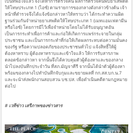
เป็นที่พอใจแล้ว จึงได้ทำการตรวจค้น ผลการตรวจค้นพบยาเสพติด
ให้โทษประเภท 1 (ไอซ์) ตามรายการของกลางดังกล่าวข้างต้น เจ้า
หน้าที่ตำรวจจึงได้แจ้งข้อกล่าวหาให้ทราบว่า ได้กระทำความผิด
ฐานร่วมกันจำหน่ายยาเสพติดให้โทษประเภท 1 (เมทแอมเฟตามีน
หรือไอซ์) โดยการมีไว้เพื่อจำหน่ายโดยไม่ได้รับอนุญาตอัน
เป็นการกระทำเพื่อการค้าและก่อให้เกิดการแพร่กระจายในกลุ่ม
ประชาชน และเป็นการกระทำที่ก่อให้เกิดผลกระทบต่อความมั่นคง
ของรัฐ หรือความปลอดภัยของประชาชนทั่วไป แจ้งสิทธิ์ให้ผู้
ต้องหาทราบ ผู้ต้องหาทราบและเข้าใจแล้ว ให้การรับสารภาพ
ตลอดข้อกล่าวหา จากนั้นจึงได้ควบคุมตัวผู้ต้องหาและของกลาง
นำไปลงบันทึกประจำวัน ที่สภ.มัญจาคีรี จากนั้นได้นำตัวผู้ต้องหา
พร้อมของกลางไปทำบันทึกจับกุมและขยายผลที่ กก.สส.บก.น.7
และจะนำส่งพนักงานสอบสวน บช.ปส. เพื่อดำเนินคดีตามกฎหมาย
ต่อไป
# เวทีข่าว เสรีภาพของข่าวสาร