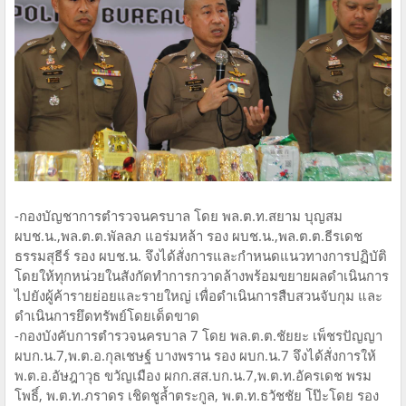
-กองบัญชาการตำรวจนครบาล โดย พล.ต.ท.สยาม บุญสม
ผบช.น.,พล.ต.ต.พัลลภ แอร่มหล้า รอง ผบช.น.,พล.ต.ต.ธีรเดช
ธรรมสุธีร์ รอง ผบช.น. จึงได้สั่งการและกำหนดแนวทางการปฏิบัติ
โดยให้ทุกหน่วยในสังกัดทำการกวาดล้างพร้อมขยายผลดำเนินการ
ไปยังผู้ค้ารายย่อยและรายใหญ่ เพื่อดำเนินการสืบสวนจับกุม และ
ดำเนินการยึดทรัพย์โดยเด็ดขาด
-กองบังคับการตำรวจนครบาล 7 โดย พล.ต.ต.ชัยยะ เพ็ชรปัญญา
ผบก.น.7,พ.ต.อ.กุลเชษฐ์ บางพราน รอง ผบก.น.7 จึงได้สั่งการให้
พ.ต.อ.อัษฎาวุธ ขวัญเมือง ผกก.สส.บก.น.7,พ.ต.ท.อัครเดช พรม
โพธิ์, พ.ต.ท.ภราดร เชิดชูล้ำตระกูล, พ.ต.ท.ธวัชชัย โป๊ะโดย รอง