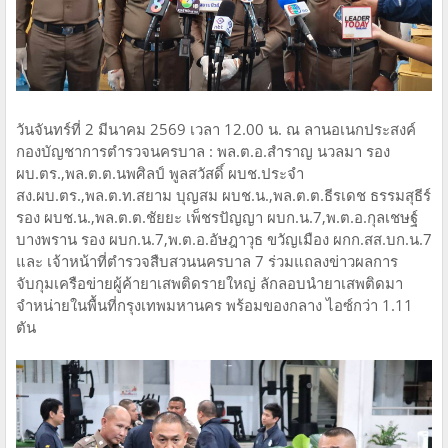
วันจันทร์ที่ 2 มีนาคม 2569 เวลา 12.00 น. ณ ลานอเนกประสงค์
กองบัญชาการตำรวจนครบาล : พล.ต.อ.สำราญ นวลมา รอง
ผบ.ตร.,พล.ต.ต.นพศิลป์ พูลสวัสดิ์ ผบช.ประจำ
สง.ผบ.ตร.,พล.ต.ท.สยาม บุญสม ผบช.น.,พล.ต.ต.ธีรเดช ธรรมสุธีร์
รอง ผบช.น.,พล.ต.ต.ชัยยะ เพ็ชรปัญญา ผบก.น.7,พ.ต.อ.กุลเชษฐ์
บางพราน รอง ผบก.น.7,พ.ต.อ.อัษฎาวุธ ขวัญเมือง ผกก.สส.บก.น.7
และ เจ้าหน้าที่ตำรวจสืบสวนนครบาล 7 ร่วมแถลงข่าวผลการ
จับกุมเครือข่ายผู้ค้ายาเสพติดรายใหญ่ ลักลอบนำยาเสพติดมา
จำหน่ายในพื้นที่กรุงเทพมหานคร พร้อมของกลาง ไอซ์กว่า 1.11
ตัน