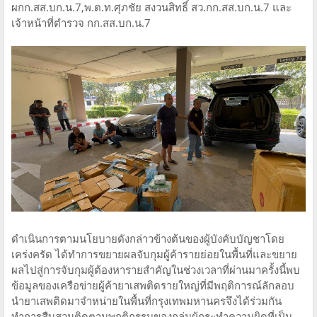
ผกก.สส.บก.น.7,พ.ต.ท.ศุภชัย สงวนสิทธิ์ สว.กก.สส.บก.น.7 และ
เจ้าหน้าที่ตำรวจ กก.สส.บก.น.7
ดำเนินการตามนโยบายดังกล่าวข้างต้นของผู้บังคับบัญชาโดย
เคร่งครัด ได้ทำการขยายผลจับกุมผู้ค้ารายย่อยในพื้นที่และขยาย
ผลไปสู่การจับกุมผู้ต้องหารายสำคัญในช่วงเวลาที่ผ่านมาครั้งนี้พบ
ข้อมูลของเครือข่ายผู้ค้ายาเสพติดรายใหญ่ที่มีพฤติการณ์ลักลอบ
นำยาเสพติดมาจำหน่ายในพื้นที่กรุงเทพมหานครจึงได้ร่วมกัน
ทำการสืบสวนติดตามพฤติกรรมของกลุ่มผู้กระทำความผิดที่เป็น