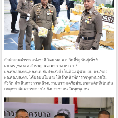
สำนักงานตำรวจแห่งชาติ โดย พล.ต.อ.กิตติ์รัฐ พันธุ์เพ็ชร์
ผบ.ตร.,พล.ต.อ.สำราญ นวลมา รอง ผบ.ตร./
ผอ.ศอ.ปส.ตร.,พล.ต.ท.สมประสงค์ เย็นท้วม ผู้ช่วย ผบ.ตร./รอง
ผอ.ศอ.ปส.ตร. ได้มอบนโยบายให้เจ้าหน้าที่ตำรวจทุกหน่วยใน
สังกัด ดำเนินการกวาดล้างปราบปรามเครือข่ายยาเสพติดที่เป็นต้น
เหตุการณ์แพร่กระจายไปยังประชาชน ในทุกชุมชน