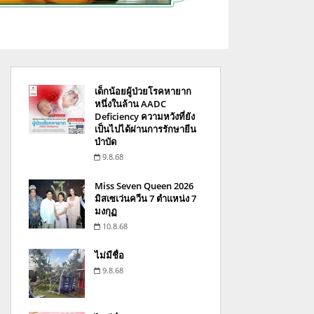
เด็กน้อยผู้ป่วยโรคหายาก
หนึ่งในล้าน AADC
Deficiency ความหวังที่ยัง
เป็นไปได้ผ่านการรักษายีน
บำบัด
9.8.68
Miss Seven Queen 2026
มิสเซเว่นควีน 7 ตำแหน่ง 7
มงกุฏ
10.8.68
ไม่มีชื่อ
9.8.68