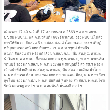
เมื่อเวลา 17:40 น.วันที่ 17 เมษายน พ.ศ.2569 พล.ต.ท.สยาม
บุญสม ผบช.น., พล.ต.ต.วสันต์ เตชะอัครเกษม รอง ผบช.น.ได้สั่ง
การให้ทีม กก.สืบสวน 3 บก.สส.บช.น.นำโดย พ.ต.อ.อรรชวศิษฏ์
ศรีบุณยมานนทน์ ผกก.สืบสวน 3ฯ, พ.ต.ท.วรุตม์ คำหล้า
สว.กก.สืบสวน 3ฯ พร้อมกำลัง บก.สส.บช.น., ทีม สน.ทุ่งมหาเมฆ
นำโดย พ.ต.อ.พนม เชื้อทอง ผกก.สน.ทุ่งมหาเมฆ, พ.ต.ท.นาถนริศ
รัตนบุรี รอง ผกก.สส.ฯ, พ.ต.ท.ยงยุทธ แสนบุญศิริ สว.สส.ฯ พร้อม
เจ้าหน้าที่ฝ่ายสืบสวน สน.ทุ่งมหาเมฆ, ทีม สน.ดอนเมือง นำโดย
พ.ต.ท.อำนาจ ฉ่ำชะเอม รอง ผกก.สส.สน.ดอนเมือง, พ.ต.ท.วรภัทร
สุขไทย รอง ผกก.ป.ฯ, พ.ต.ท.ชยพัทธ์ หีบทอง สว.สส.ฯ, พ.ต.ท.ไชย
รัตน์ พลหาญ สวป.ฯ, พ.ต.ต.สัมพันธ์ มั่นคงดี สวป.ฯ