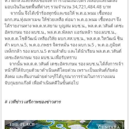
หวาดกลัวและหลงเชื่อจึงทำการโอนเงินไปตรวจสอบและนัดส่ง
มอบเงินในเขตพื้นที่ต่างๆ รวมจำนวน 34,721,484.48 บาท
จากนั้น จึงได้เข้าร้องทุกข์และขอให้ พ.ต.อ.พนม เชื้อทอง
ผกก.สน.ทุ่งมหาเมฆ ให้ช่วยเหลือ ต่อมา พ.ต.อ.พนม เชื้อทองฯ จึง
ได้รายงานทาง พล.ต.ท.สยาม บุญสม ผบช.น., พล.ต.ต.วสันต์ เตชะ
อัครเกษม รอง ผบช.น., พล.ต.ต.พัลลภ แอร่มหล้า รอง.ผบช.น.,
พล.ต.ต.โชติวัฒน์ เหลืองวิลัย ผบก.สส.บช.น., พล.ต.ต.วิทวัฒน์ ชิน
คำ ผบก.น.5, พ.ต.อ.ภพธร จิตรหมั่น รอง ผบก.น.5 , พ.ต.อ.ภูมิยศ
เหล็กกล้า รอง ผบก.น.5 ตามลำดับ และได้นำเรียน พล.ต.ต.วสันต์
เตชะอัครเกษม รอง ผบช.น.เพื่อรับทราบ
จากนั้น พล.ต.ต.วสันต์ เตชะอัครเกษม รอง ผบช.น.ได้สั่งการเจ้า
หน้าที่ให้จับกุมตัวมาดำเนินคดีโดยด่วน เพราะเป็นมหันต์ภัยต่อ
สังคม และทีมงานฝ่ายต่างๆก็ได้บูรณาการร่วมในการวางแผน
จับกุมยกแก๊งค์ เพื่อดำเนินคดีในขั้นต่อไป
# เวทีข่าว เสรีภาพของข่าวสาร