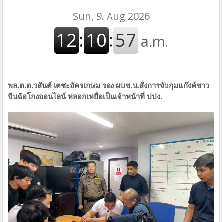
พล.ต.ต.วสันต์ เตชะอัครเกษม รอง ผบช.น.สั่งการจับกุมแก๊งค์ชาว
จีนฉ้อโกงออนไลน์ หลอกเหยื่อเป็นเจ้าหน้าที่ ปปง.