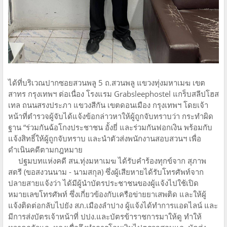
ได้ที่บริเวณปากซอยสวนพลู 5 ถ.สวนพลู แขวงทุ่งมหาเมฆ เขต
สาทร กรุงเทพฯ ต่อเนื่อง โรงแรม Grabsleephostel แกร็บสลีปโฮส
เทล ถนนสรงประภา แขวงสีกัน เขตดอนเมือง กรุงเทพฯ โดยเจ้า
หน้าที่ตำรวจผู้จับได้แจ้งข้อกล่าวหาให้ผู้ถูกจับทราบว่า กระทำผิด
ฐาน “ร่วมกันฉ้อโกงประชาชน อั้งยี่ และร่วมกันฟอกเงิน พร้อมกับ
แจ้งสิทธิ์ให้ผู้ถูกจับทราบ และนำตัวส่งพนักงานสอบสวนฯ เพื่อ
ดำเนินคดีตามกฎหมาย
ปฐมบทแห่งคดี สน.ทุ่งมหาเมฆ ได้รับคำร้องทุกข์จาก สุภาพ
สตรี (ขอสงวนนาม - นามสกุล) ซึ่งผู้เสียหายได้รับโทรศัพท์จาก
ปลายสายแจ้งว่า ได้มีผู้นำบัตรประชาชนของผู้แจ้งไปใช้เปิด
หมายเลขโทรศัพท์ ซึ่งเกี่ยวข้องกับเครือข่ายยาเสพติด และให้ผู้
แจ้งติดต่อกลับไปยัง สภ.เมืองลำปาง ผู้แจ้งได้ทำการแอดไลน์ และ
มีการส่งบัตรเจ้าหน้าที่ ปปง.และบัตรข้าราชการมาให้ดู ทำให้