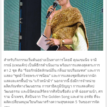
สำหรับกิจกรรมเริ่มต้นอย่างเป็นทางการโดยมี คุณเขมนิจ จามิ
กรณ์ (แพนเค้ก) เป็นพิธีกรดำเนินงาน พร้อมการแสดงสุดตระการ
ตา 2 ชุด คือ “ร้อยรักษ์อัตลักษณ์ถิ่น กลิ่นอายปริมณฑล” และการ
แสดง “ชุดผ้าไทยพระราชนิยม” และการแสดงชุดพิเศษจากนัก
แสดงละครพื้นบ้าน “แก้วหน้าม้า” นอกจากนี้ ยังมีการจำหน่าย
ผลิตภัณฑ์ทางวัฒนธรรม การสาธิตภูมิปัญญา การแสดงศิลป
วัฒนธรรม และมินิคอนเสิร์ตจากศิลปินชื่อดัง อาทิ ฉ่อยสามน้า, ศร
ราม น้ำเพชร, ศิลปินจาก The Golden Song และต่าย อรทัย ที่จะ
ผลัดเปลี่ยนหมุนเวียนกันมาสร้างความสุขตลอด 5 วันของการจัด
งาน