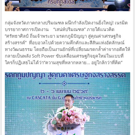
กลุ่มจังหวัดภาคกลางปริมณฑล ผนึกกำลังเปิดงานยิ่งใหญ่! เนรมิต
บรรยากาศการเปิดงาน “เสน่ห์ปริมณฑล” ภายใต้แนวคิด
“ศรัทธาศิลป์ ถิ่นเจ้าพระยา มรดกภูมิปัญญา สู่คุณค่าเศรษฐกิจ
สร้างสรรค์” ที่อบอวลไปด้วยความคึกคักและสีสันแห่งอัตลักษณ์
ทางวัฒนธรรม โดยถือเป็นงานยักษ์ที่เปลี่ยนมรดกล้ำค่าจากอดีตให้
กลายเป็นพลัง Soft Power ขับเคลื่อนเศรษฐกิจยุคใหม่ในแบบที่
ใครก็ปฏิเสธไม่ได้ว่า“ความสุขที่หลากหลาย... อยู่ใกล้กว่าที่คิด”