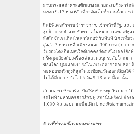
สวนกระแสค่าครองชีพแพง สยามอะเมซิ่งพาร์คจัดให
มงคล 9-13 พ.ค.69 เที่ยวจัดเต็มทั้งสวนน้ำและส
สิทธิพิเศษสำหรับข้าราชการ, เจ้าหน้าที่รัฐ, และ
ลูกจ้างประจำและชั่วคราว ในหน่วยงานของรัฐและ
สังกัดชัดเจนที่หน้าเคาน์เตอร์ รับทันที บัตรเท
สูงสุด 3 ท่าน เหลือเพียงคนละ 300 บาท (จากปกต
รับรองโดยกินเนสเวิลด์เรคคอร์ดส สไลเดอร์ยักษ
กรี๊ดสุดเสียงกับเครื่องเล่นสวนสนุกระดับโลกมาก
ของโลก บูมเมอแรง รถไฟเหาะตีลังกาถอยหลัง ล็
หอคอยชมวิวสูงที่สุดในเอเชียตะวันออกเฉียงใต้ ม
ไม่ได้มีบ่อย ๆ จัดไป 5 วัน 9-13 พ.ค.นี้เท่านั้น
สยามอะเมซิ่งพาร์ค เปิดให้บริการทุกวัน เวลา 1
รถไฟฟ้ามหานครสายสีชมพู สถานีนพรัตน์ ต่อรถสา
1,000 คัน สอบถามเพิ่มเติม Line @siamamazi
# เวทีข่าว เสรีภาพของข่าวสาร