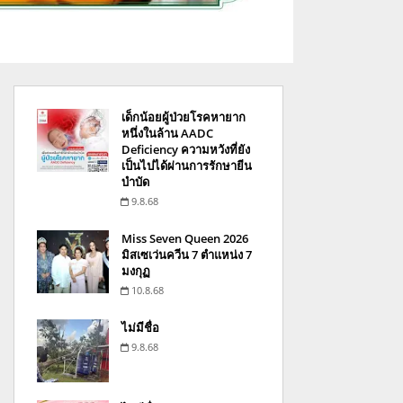
เด็กน้อยผู้ป่วยโรคหายาก
หนึ่งในล้าน AADC
Deficiency ความหวังที่ยัง
เป็นไปได้ผ่านการรักษายีน
บำบัด
9.8.68
Miss Seven Queen 2026
มิสเซเว่นควีน 7 ตำแหน่ง 7
มงกุฏ
10.8.68
ไม่มีชื่อ
9.8.68