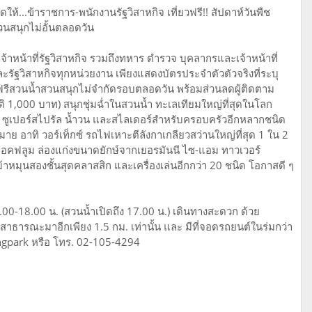
้...ข้าราชการ-พนักงานรัฐวิสาหกิจ เที่ยวฟรี!! สัปดาห์วันพืช
วนสนุกไม่อั้นตลอดวัน
 เจ้าหน้าที่รัฐวิสาหกิจ รวมถึงทหาร ตำรวจ บุคลากรและเจ้าหน้าที่
รัฐวิสาหกิจทุกหน่วยงาน เพียงแสดงบัตรประจำตัวตัวจริงที่ระบุ
ี่ยวฟรีสวนน้ำสวนสนุกไม่จำกัดรอบตลอดวัน พร้อมส่วนลดผู้ติดตาม
ิ 1,000 บาท) สนุกชุ่มฉ่ำในสวนน้ำ ทะเลเทียมใหญ่ที่สุดในโลก
์ ซูเปอร์สไปรัล น้ำวน และสไลเดอร์สำหรับครอบครัวอีกหลากชนิด
มาย อาทิ วอร์เท็กซ์ รถไฟเหาะตีลังกาเกลียวสว่านใหญ่ที่สุด 1 ใน 2
อคฟลูม ล่องแก่งขนาดยักษ์จากเยอรมันนี ไซ-แอม ทาวเวอร์
้าหมุนสองชั้นสุดคลาสสิก และเครื่องเล่นอีกกว่า 20 ชนิด โอกาสดี ๆ
0.00-18.00 น. (สวนน้ำเปิดถึง 17.00 น.) เดินทางสะดวก ด้วย
ธารณะมาอีกเพียง 1.5 กม. เท่านั้น และ มีที่จอดรถยนต์ในร่มกว่า
ngpark หรือ โทร. 02-105-4294