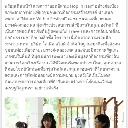
พร้อมเดินหน้าโครงการ “ฮอดอีสาน: Hop in Isan” อย่างต่อเนื่อง
ยกระดับการท่องเที่ยวชุมชนผ่านกิจกรรมสร้างสรรค์ นำเสนอ
เทศกาล “Nature Within Festival” ณ ชุมชนท่องเที่ยวท่ามะ
ปรางค์-คลองเพล มุ่งสร้างประสบการณ์ “อีสานในมุมมองใหม่” ที่
เน้นการท่องเที่ยวเชิงตื่นรู้ (Mindful Travel) และการกลับมาเชื่อม
ต่อกับธรรมชาติอย่างลึกซึ้ง โครงการนี้เกิดจากความร่วมมือ
ระหว่าง ททท. บริษัท โลเคิล อไลค์ จำกัด ในฐานะธุรกิจเพื่อสังคม
ชุมชนท่องเที่ยวท่ามะปรางค์-คลองเพล และพันธมิตรภาครัฐและ
เอกชนในพื้นที่ ที่มุ่งเน้นการพัฒนาและเพิ่มมูลค่ากิจกรรมท้องถิ่น
ผ่านการร้อยเรียงเรื่องราววิถีชีวิตคนริมขอบป่าเขาใหญ่ สู่เทศกาล
ที่ตอบโจทย์นักท่องเที่ยวรุ่นใหม่และกลุ่มครอบครัวที่โหยหาความ
สงบและการพักผ่อนอย่างมีความหมาย มุ่งหวังให้เป็นโมเดล
ต้นแบบของการท่องเที่ยวที่ยั่งยืนและสร้างรายได้หมุนเวียนสู่
เศรษฐกิจฐานรากอย่างแท้จริง