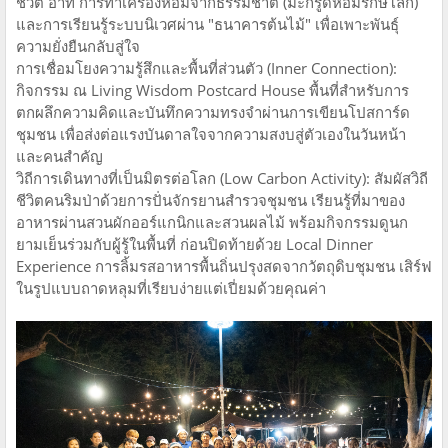
ชีวิต อาทิ การทำเครื่องหอมจากธรรมชาติ (มะกรูดหอมรักษ์โลก)
และการเรียนรู้ระบบนิเวศผ่าน "ธนาคารต้นไม้" เพื่อเพาะพันธุ์
ความยั่งยืนกลับสู่ใจ
การเชื่อมโยงความรู้สึกและพื้นที่ส่วนตัว (Inner Connection):
กิจกรรม ณ Living Wisdom Postcard House พื้นที่สำหรับการ
ตกผลึกความคิดและบันทึกความทรงจำผ่านการเขียนโปสการ์ด
ชุมชน เพื่อส่งต่อแรงบันดาลใจจากความสงบสู่ตัวเองในวันหน้า
และคนสำคัญ
วิถีการเดินทางที่เป็นมิตรต่อโลก (Low Carbon Activity): สัมผัสวิถี
ชีวิตคนริมป่าด้วยการปั่นจักรยานสำรวจชุมชน เรียนรู้ที่มาของ
อาหารผ่านสวนผักออร์แกนิกและสวนผลไม้ พร้อมกิจกรรมดูนก
ยามเย็นร่วมกับผู้รู้ในพื้นที่ ก่อนปิดท้ายด้วย Local Dinner
Experience การลิ้มรสอาหารพื้นถิ่นปรุงสดจากวัตถุดิบชุมชน เสิร์ฟ
ในรูปแบบถาดหลุมที่เรียบง่ายแต่เปี่ยมด้วยคุณค่า