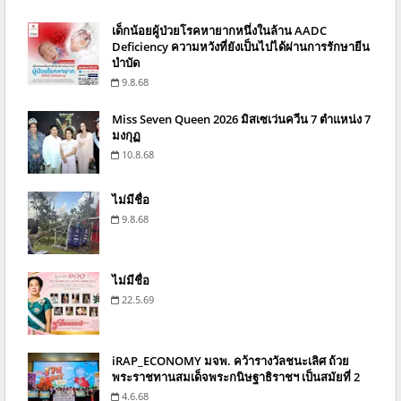
เด็กน้อยผู้ป่วยโรคหายากหนึ่งในล้าน AADC
Deficiency ความหวังที่ยังเป็นไปได้ผ่านการรักษายีน
บำบัด
9.8.68
Miss Seven Queen 2026 มิสเซเว่นควีน 7 ตำแหน่ง 7
มงกุฏ
10.8.68
ไม่มีชื่อ
9.8.68
ไม่มีชื่อ
22.5.69
iRAP_ECONOMY มจพ. คว้ารางวัลชนะเลิศ ถ้วย
พระราชทานสมเด็จพระกนิษฐาธิราชฯ เป็นสมัยที่ 2
4.6.68