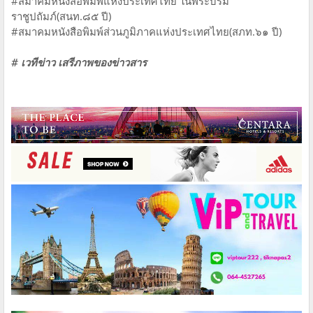
#สมาคมหนังสือพิมพ์แห่งประเทศไทย ในพระบรม
ราชูปถัมภ์(สนท.๘๕ ปี)
#สมาคมหนังสือพิมพ์ส่วนภูมิภาคแห่งประเทศไทย(สภท.๖๑ ปี)
# เวทีข่าว เสรีภาพของข่าวสาร