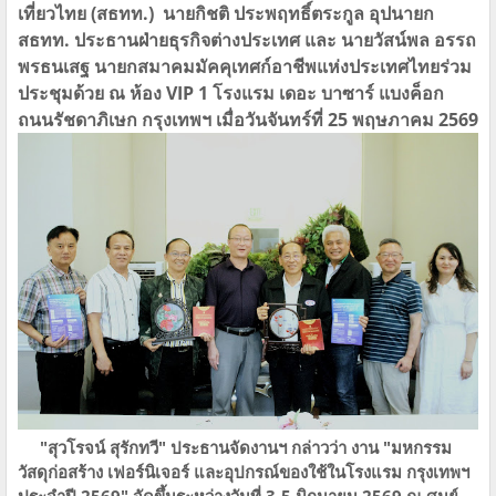
เที่ยวไทย​ (สธทท.) นายกิชติ​ ประพฤทธิ์ตระกูล​ อุปนายก​
สธทท.​ ประธานฝ่ายธุรกิจ​ต่างประเทศ​ และ​ นายวัสน์พล อรรถ
พรธนเสฐ นายกสมาคมมัคคุเทศก์อาชีพแห่งประเทศไทย​ร่วม
ประชุมด้วย​ ณ​ ห้อง​ VIP 1​ โรงแรม เดอะ บาซาร์ แบงค็อก
ถนนรัชดาภิเษก กรุงเทพฯ​ เมื่อวันจันทร์ที่ 25 พฤษภาคม 2569
"สุวโรจน์​ ​สุรักทวี" ประธานจัดงาน​ฯ​ กล่าวว่า​ งาน​ "มหกรรม
วัสดุก่อสร้าง​ เฟอร์นิเจอร์ และอุปกรณ์ของใช้ในโรงแรม​ กรุงเทพฯ​
ประจำปี ​2569" จัดขึ้นระหว่างวันที่​ 3-5 มิถุนายน​ 2569 ณ​ ศูนย์