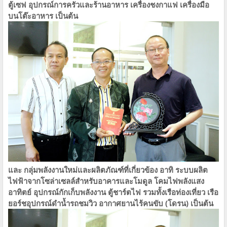
ตู้เซฟ​ อุปกรณ์การครัวและร้านอาหาร​ เครื่องชงกาแฟ​ เครื่องมือ
บนโต๊ะอาหาร​ เป็นต้น​
และ​ กลุ่มพลังงานใหม่และผลิตภัณฑ์ที่เกี่ยวข้อง​ อาทิ​ ระบบผลิต
ไฟฟ้าจากโซล่าเซลล์สำหรับอาคารและโมดูล​ โคมไฟพลังแสง
อาทิตย์​ อุปกรณ์กักเก็บพลังงาน​ ตู้ชาร์ตไฟ​ รวมทั้งเรือท่องเที่ยว​ เรือ
ยอร์ช​อุปกรณ์ดำน้ำ​รถชมวิว​ อากาศยานไร้คนขับ (โดรน)​ เป็นต้น