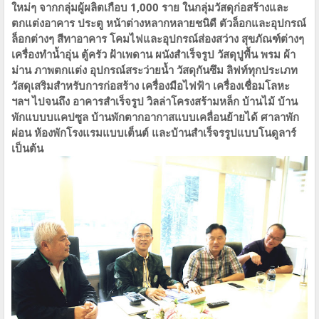
ใหม่ๆ จากกลุ่มผู้ผลิตเกือบ 1,000 ราย​ ในกลุ่มวัสดุก่อสร้างและ
ตกแต่งอาคาร​​ ประตู​ หน้าต่าง​หลากหลายชนิด​ื​ ตัวล็อกและอุปกรณ์
ล็อกต่างๆ​ สีทาอาคาร โคมไฟและอุปกรณ์ส่องสว่าง สุขภัณฑ์ต่างๆ​
เครื่องทำน้ำอุ่น​ ตู้ครัว​ ฝ้าเพดาน ผนังสำเร็จรูป วัสดุปูพื้น พรม​ ผ้า
ม่าน ภาพตกแต่ง อุปกรณ์สระว่ายน้ำ วัสดุกันซึม ลิฟท์ทุกประเภท​
วัสดุเสริมสำหรับการก่อสร้าง เครื่องมือไฟฟ้า เครื่องเชื่อมโลหะ
ฯลฯ ไปจนถึง​ ​อาคารสำเร็จรูป​ วิลล่าโครงสร้ามหล็ก บ้านไม้ บ้าน
พักแบบบแคปซูล บ้านพักตากอากาสแบบเคลื่อนย้ายได้ ศาลาพัก
ผ่อน​ ห้องพักโรงแรมแบบเต็นต์ และบ้านสำเร็จรรูปแบบโนดูลาร์
เป็นต้น