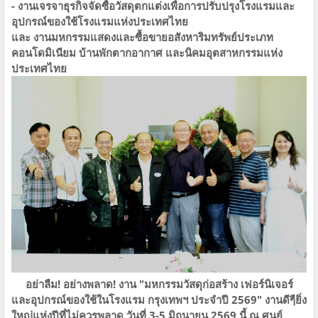
- งานเจรจาธุรกิจจัดซื้อวัสดุตกแต่ง​เพื่อการปรับปรุงโรงแรมและ
อุปกรณ์ของใช้โรงแรมแห่งประเทศไทย
และ​ งานมหกรรมแสดงและซื้อขายอสังหาริมทรัพย์ประเภท
คอนโดมิเนียม บ้านพักตากอากาศ และนิคมอุตสาหกรรมแห่ง
ประเทศไทย
อย่าลืม! อย่างพลาด! งาน​ "มหกรรมวัสดุก่อสร้าง​ เฟอร์นิเจอร์
และอุปกรณ์ของใช้ในโรงแรม​ กรุงเทพฯ​ ประจำปี ​2569" งานดีๆ​ื​ยิ่ง
ใหญ่แห่งปีที่ไม่ควรพลาด​ วันที่​ 3-5 มิถุนายน​ 2569​ ​นี้​ ณ​ ศูนย์