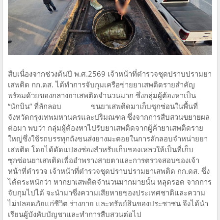
สืบเนื่องจากช่วงต้นปี พ.ศ.2569 เจ้าหน้าที่ตำรวจชุดปราบปรามยา
เสพติด กก.ดส. ได้ทำการจับกุมเครือข่ายยาเสพติดรายสำคัญ
พร้อมด้วยของกลางยาเสพติดจำนวนมาก ซึ่งกลุ่มผู้ต้องหาเป็น
“นักบิน” ที่ลักลอบ ขนยาเสพติดมาเก็บซุกซ่อนในพื้นที่
จังหวัดกรุงเทพมหานครและปริมณฑล ซึ่งจากการสืบสวนขยายผล
ต่อมา พบว่า กลุ่มผู้ต้องหาไปรับยาเสพติดจากผู้ค้ายาเสพติดราย
ใหญ่ซึ่งใช้รถบรรทุกถังขนส่งยางมะตอยในการลักลอบจำหน่ายยา
เสพติด โดยได้ดัดแปลงช่องสำหรับเก็บของเหลวให้เป็นที่เก็บ
ซุกซ่อนยาเสพติดเพื่ออำพรางสายตาและการตรวจสอบของเจ้า
หน้าที่ตำรวจ เจ้าหน้าที่ตำรวจชุดปราบปรามยาเสพติด กก.ดส. ซึ่ง
ได้ตระหนักว่า หากยาเสพติดจำนวนมากมายนั้น หลุดรอด จากการ
จับกุมไปได้ จะนำมาซึ่งความเสียหายของประเทศชาติและความ
ไม่ปลอดภัยแก่ชีวิต ร่างกาย และทรัพย์สินของประชาชน จึงได้นำ
เรียนผู้บังคับบัญชาและทำการสืบสวนต่อไป