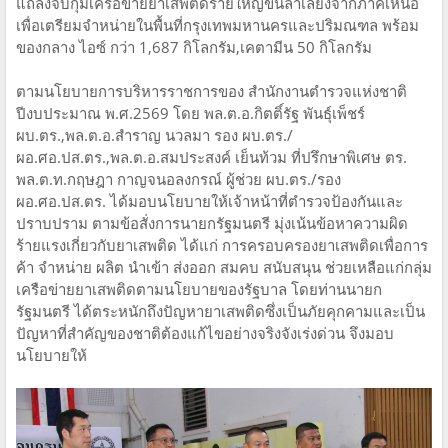
แถลงจับกุมเครือข่ายยาเสพติดรายใหญ่ขนลำเลียงจากภาคเหนือ
เพื่อเตรียมจำหน่ายในพื้นที่กรุงเทพมหานครและปริมณฑล พร้อม
ของกลาง ไอซ์ กว่า 1,687 กิโลกรัม,เคตามีน 50 กิโลกรัม
ตามนโยบายการบริหารราชการของ สำนักงานตำรวจแห่งชาติ
ปีงบประมาณ พ.ศ.2569 โดย พล.ต.อ.กิตติ์รัฐ พันธุ์เพ็ชร์
ผบ.ตร.,พล.ต.อ.สำราญ นวลมา รอง ผบ.ตร./
ผอ.ศอ.ปส.ตร.,พล.ต.อ.สมประสงค์ เย็นท้วม ที่ปรึกษาพิเศษ ตร.
พล.ต.ท.กฤษฎา กาญจนอลงกรณ์ ผู้ช่วย ผบ.ตร./รอง
ผอ.ศอ.ปส.ตร. ได้มอบนโยบายให้เจ้าหน้าที่ตำรวจป้องกันและ
ปราบปราม ตามข้อสั่งการนายกรัฐมนตรี มุ่งเน้นข้อหาความผิด
ร้ายแรงเกี่ยวกับยาเสพติด ได้แก่ การครอบครองยาเสพติดเพื่อการ
ค้า จำหน่าย ผลิต นำเข้า ส่งออก สมคบ สนับสนุน ช่วยเหลือแก่กลุ่ม
เครือข่ายยาเสพติดตามนโยบายของรัฐบาล โดยท่านนายก
รัฐมนตรี ได้ตระหนักถึงปัญหายาเสพติดซึ่งเป็นภัยคุกคามและเป็น
ปัญหาที่สำคัญของชาติต้องแก้ไขอย่างจริงจังเร่งด่วน จึงมอบ
นโยบายให้