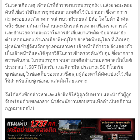
วันเวลาเกิดเหตุ เจ้าหน้าที่ตำรวจพบรถบรรทุกถังขนส่งยางมะตอย
คันที่เชื่อว่าใช้ในการซุกซ่อนยาเสพติดไว้ขับผ่านมา ซึ่งจากการ
สะกดรอยและสังเกตการณ์ พบว่ามีรถยนต์ ยี่ห้อ โตโยต้า อีกคัน
หนึ่ง ขับตามกันมาในลักษณะเป็นรถนำรถตาม เพื่อตรวจการณ์
และอำนวยความสะดวกในการลำเลียงยาเสพติด ขับผ่านมายัง
ตำบลดอนทอง อำเภอเมืองพิษณุโลก จังหวัดพิษณุโลก ที่เกิดเหตุ
มุ่งหน้าเข้าสู่จังหวัดกรุงเทพมหานคร เจ้าหน้าที่ตำรวจ จึงแสดงตัว
เป็นเจ้าหน้าที่และใช้ยุทธวีธีในการเข้าตรวจค้น/จับกุม ซึ่งจากการ
ตรวจค้นภายในรถบรรทุกฯ พบยาเสพติดจำนวนมหาศาลเป็นไอซ์
ประมาณ 1,687 กิโลกรัม และคีตามีน ประมาณ 50 กิโลกรัม
ซุกซ่อนอยู่ในช่องเก็บของเหลวซึ่งกลุ่มผู้ต้องหาได้ดัดแปลงไว้เพื่อ
ใช้สำหรับเก็บซุกซ่อนยาเสพติดโดยเฉพาะ
จึงได้แจ้งข้อกล่าวหาและแจ้งสิทธิให้ผู้ถูกจับทราบ และนำตัวผู้ถูก
จับพร้อมด้วยของกลาง นำส่งพนักงานสอบสวนเพื่อดำเนินคดีตาม
กฎหมายต่อไป