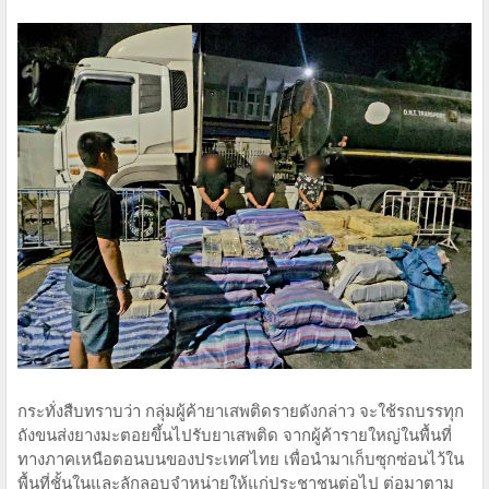
กระทั่งสืบทราบว่า กลุ่มผู้ค้ายาเสพติดรายดังกล่าว จะใช้รถบรรทุก
ถังขนส่งยางมะตอยขึ้นไปรับยาเสพติด จากผู้ค้ารายใหญ่ในพื้นที่
ทางภาคเหนือตอนบนของประเทศไทย เพื่อนำมาเก็บซุกซ่อนไว้ใน
พื้นที่ชั้นในและลักลอบจำหน่ายให้แก่ประชาชนต่อไป ต่อมาตาม