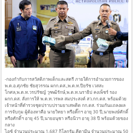
-กองกำกับการสวัสดิภาพเด็กและสตรี ภายใต้การอำนวยการของ
พ.ต.อ.ศุภชัย ชัยสุวรรณ ผกก.ดส.,พ.ต.ท.ปียรัช เวสสะ
โกศล,พ.ต.ท.วรปรัชญ์ วุฑฒิรักษ์,พ.ต.ท.นราธิป คงเพ็ชร์ รอง
ผกก.ดส. สั่งการให้ พ.ต.ท.วรพล สมประสงค์ สว.กก.ดส. พร้อมด้วย
เจ้าหน้าที่ตำรวจชุดปราบปรามยาเสพติด กก.ดส. ร่วมกันแถลงผล
การจับกุม ผู้ต้องหาคือ นายวิทยา หรือติ๊กฯ อายุ 30 ปี,นายพงษ์ศักดิ์
หรือศักดิ์ฯ อายุ 45 ปี,นายอนุชา หรือนิวฯ อายุ 38 ปี พร้อมด้วยของ
กลาง
ไอซ์ จำนวนประมาณ 1,687 กิโลกรัม,คีตามีน จำนวนประมาณ 50