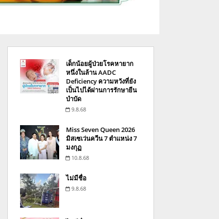
เด็กน้อยผู้ป่วยโรคหายาก
หนึ่งในล้าน AADC
Deficiency ความหวังที่ยัง
เป็นไปได้ผ่านการรักษายีน
บำบัด
9.8.68
Miss Seven Queen 2026
มิสเซเว่นควีน 7 ตำแหน่ง 7
มงกุฏ
10.8.68
ไม่มีชื่อ
9.8.68