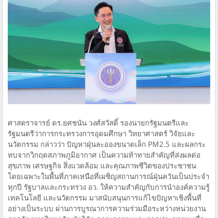
ศาสตราจารย์ ดร.ยศชนัน วงศ์สวัสดิ์ รองนายกรัฐมนตรีและ
รัฐมนตรีว่าการกระทรวงการอุดมศึกษา วิทยาศาสตร์ วิจัยและ
นวัตกรรม กล่าวว่า ปัญหาฝุ่นละอองขนาดเล็ก PM2.5 และผลกระ
ทบจากวิกฤตสภาพภูมิอากาศ เป็นความท้าทายสำคัญที่ส่งผลต่อ
สุขภาพ เศรษฐกิจ สิ่งแวดล้อม และคุณภาพชีวิตของประชาชน
โดยเฉพาะในพื้นที่ภาคเหนือที่เผชิญสถานการณ์ฝุ่นควันเป็นประจำ
ทุกปี รัฐบาลและกระทรวง อว. ให้ความสำคัญกับการนำองค์ความรู้
เทคโนโลยี และนวัตกรรม มาสนับสนุนการแก้ไขปัญหาเชิงพื้นที่
อย่างเป็นระบบ ผ่านการบูรณาการความร่วมมือระหว่างหน่วยงาน