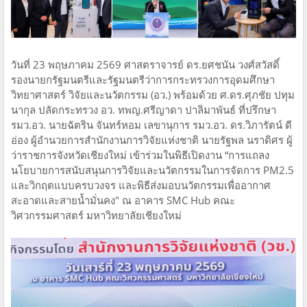
วันที่ 23 พฤษภาคม 2569 ศาสตราจารย์ ดร.ยศชนัน วงศ์สวัสดิ์
รองนายกรัฐมนตรีและรัฐมนตรีว่าการกระทรวงการอุดมศึกษา
วิทยาศาสตร์ วิจัยและนวัตกรรม (อว.) พร้อมด้วย ศ.ดร.ศุภชัย ปทุม
นากุล ปลัดกระทรวง อว. ทพญ.ศรีญาดา ปาลิมาพันธ์ ที่ปรึกษา
รมว.อว. นายฉัตริน จันทร์หอม เลขานุการ รมว.อว. ดร.วิภารัตน์ ดี
อ่อง ผู้อำนวยการสำนักงานการวิจัยแห่งชาติ นายรัฐพล นราดิศร ผู้
ว่าราชการจังหวัดเชียงใหม่ เข้าร่วมในพิธีเปิดงาน “การแถลง
นโยบายการสนับสนุนการวิจัยและนวัตกรรมในการจัดการ PM2.5
และวิกฤตแบบครบวงจร และพิธีส่งมอบนวัตกรรมเพื่ออากาศ
สะอาดและสายน้ำมั่นคง" ณ อาคาร SMC Hub คณะ
วิศวกรรมศาสตร์ มหาวิทยาลัยเชียงใหม่