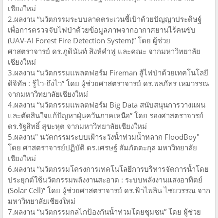
เชียงใหม่
2.ผลงาน “นวัตกรรมระบบลาดตระเวนชี้เป้าด้วยปัญญาประดิษฐ์
เพื่อการตรวจจับไฟป่าด้วยข้อมูลภาพจากอากาศยานไร้คนขับ
(UAV-AI Forest Fire Detection System)” โดย ผู้ช่วย
ศาสตราจารย์ ดร.ภูดินันท์ สิงห์คำฟู และคณะ จากมหาวิทยาลัย
เชียงใหม่
3.ผลงาน “นวัตกรรมแพลตฟอร์ม Fireman สู้ไฟป่าด้วยเทคโนโลยี
ดิจิทัล : รู้ไว-ถึงไว” โดย ผู้ช่วยศาสตราจารย์ ดร.พลภัทร เหมวรรณ
จากมหาวิทยาลัยเชียงใหม่
4.ผลงาน “นวัตกรรมแพลตฟอร์ม Big Data สนับสนุนการวางแผน
และตัดสินใจแก้ปัญหาฝุ่นควันภาคเหนือ” โดย รองศาสตราจารย์
ดร.รัฐสิทธิ์ สุขะหุต จากมหาวิทยาลัยเชียงใหม่
5.ผลงาน" นวัตกรรมระบบเฝ้าระวังน้ำท่วมน้ำหลาก FloodBoy"
โดย ศาสตราจารย์ปฏิบัติ ดร.เศรษฐ์ สัมภัตตะกุล มหาวิทยาลัย
เชียงใหม่
6.ผลงาน “นวัตกรรมโครงการเทคโนโลยีการบริหารจัดการน้ำโดย
ประยุกต์ใช้นวัตกรรมพลังงานสะอาด : ระบบพลังงานแสงอาทิตย์
(Solar Cell)” โดย ผู้ช่วยศาสตราจารย์ ดร.ฟ้าไพลิน ไชยวรรณ จาก
มหาวิทยาลัยเชียงใหม่
7.ผลงาน “นวัตกรรมกลไกป้องกันน้ำท่วมโดยชุมชน” โดย ผู้ช่วย