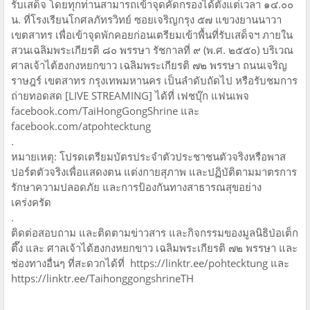
รับเสด็จ โดยทุกท่านสามารถเข้าจุดคัดกรองได้ตั้งแต่เวลา ๑๔.๐๐
น. ที่โรงเรียนโกศลภัทรวิทย์ ซอยเจริญกรุง ๕๗ แขวงยานนาวา
เขตสาทร เพื่อเข้าจุดพักคอยก่อนเตรียมเข้าพื้นที่รับเสด็จฯ ภายใน
สวนเฉลิมพระเกียรติ ๘๐ พรรษา รัชกาลที่ ๙ (พ.ศ. ๒๕๕๐) บริเวณ
ศาลเจ้าไต้ฮงกงหยกขาว เฉลิมพระเกียรติ ๗๒ พรรษา ถนนเจริญ
ราษฎร์ เขตสาทร กรุงเทพมหานคร เป็นลำดับถัดไป หรือรับชมการ
ถ่ายทอดสด [LIVE STREAMING] ได้ที่ เฟชบุ๊ก แฟนเพจ
facebook.com/TaiHongGongShrine และ
facebook.com/atpohtecktung
.
หมายเหตุ: โปรดเตรียมบัตรประจำตัวประชาชนตัวจริงหรือพาส
ปอร์ตตัวจริงเพื่อแสดงตน แต่งกายสุภาพ และปฏิบัติตามมาตรการ
รักษาความปลอดภัย และการป้องกันทางสาธารณสุขอย่าง
เคร่งครัด
.
ติดต่อสอบถาม และติดตามข่าวสาร และกิจกรรมของมูลนิธิป่อเต็ก
ตึ๊ง และ ศาลเจ้าไต้ฮงกงหยกขาว เฉลิมพระเกียรติ ๗๒ พรรษา และ
ช่องทางอื่นๆ ที่สะดวกได้ที่ https://linktr.ee/pohtecktung และ
https://linktr.ee/TaihonggongshrineTH