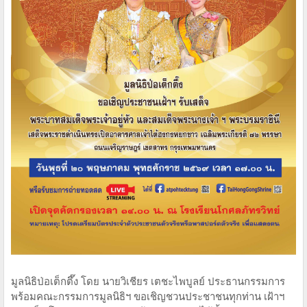
มูลนิธิป่อเต็กตึ๊ง โดย นายวิเชียร เตชะไพบูลย์ ประธานกรรมการ
พร้อมคณะกรรมการมูลนิธิฯ ขอเชิญชวนประชาชนทุกท่าน เฝ้าฯ