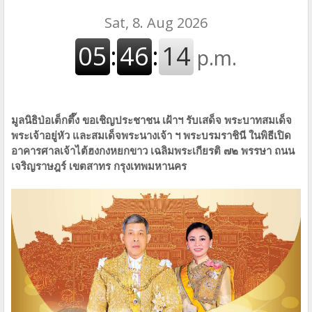
มูลนิธิป่อเต็กตึ๊ง ขอเชิญประชาชน เฝ้าฯ รับเสด็จ พระบาทสมเด็จ
พระเจ้าอยู่หัว และสมเด็จพระนางเจ้า ฯ พระบรมราชินี ในพิธีเปิด
อาคารศาลเจ้าไต้ฮงกงหยกขาว เฉลิมพระเกียรติ ๗๒ พรรษา ถนน
เจริญราษฎร์ เขตสาทร กรุงเทพมหานคร