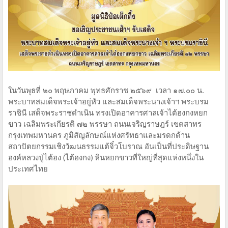
ในวันพุธที่ ๒๐ พฤษภาคม พุทธศักราช ๒๕๖๙ เวลา ๑๗.๐๐ น.
พระบาทสมเด็จพระเจ้าอยู่หัว และสมเด็จพระนางเจ้าฯ พระบรม
ราชินี เสด็จพระราชดำเนิน ทรงเปิดอาคารศาลเจ้าไต้ฮงกงหยก
ขาว เฉลิมพระเกียรติ ๗๒ พรรษา ถนนเจริญราษฎร์ เขตสาทร
กรุงเทพมหานคร ภูมิสัญลักษณ์แห่งศรัทธาและมรดกด้าน
สถาปัตยกรรมเชิงวัฒนธรรมแต้จิ๋วโบราณ อันเป็นที่ประดิษฐาน
องค์หลวงปู่ไต้ฮง (ไต้ฮงกง) หินหยกขาวที่ใหญ่ที่สุดแห่งหนึ่งใน
ประเทศไทย