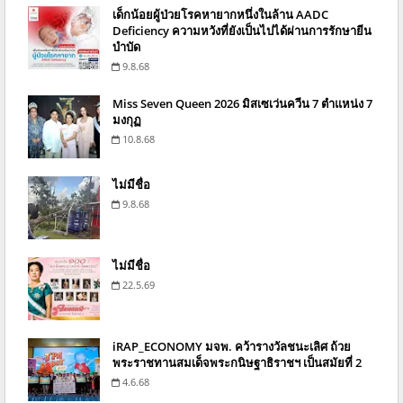
เด็กน้อยผู้ป่วยโรคหายากหนึ่งในล้าน AADC
Deficiency ความหวังที่ยังเป็นไปได้ผ่านการรักษายีน
บำบัด
9.8.68
Miss Seven Queen 2026 มิสเซเว่นควีน 7 ตำแหน่ง 7
มงกุฏ
10.8.68
ไม่มีชื่อ
9.8.68
ไม่มีชื่อ
22.5.69
iRAP_ECONOMY มจพ. คว้ารางวัลชนะเลิศ ถ้วย
พระราชทานสมเด็จพระกนิษฐาธิราชฯ เป็นสมัยที่ 2
4.6.68