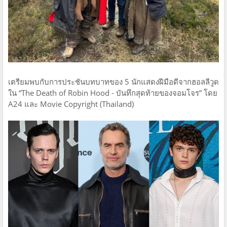
เตรียมพบกับการประชันบทบาทของ 5 นักแสดงฝีมือดีจากฮอลลีวูด
ใน “The Death of Robin Hood - บันทึกสุดท้ายของจอมโจร” โดย
A24 และ Movie Copyright (Thailand)