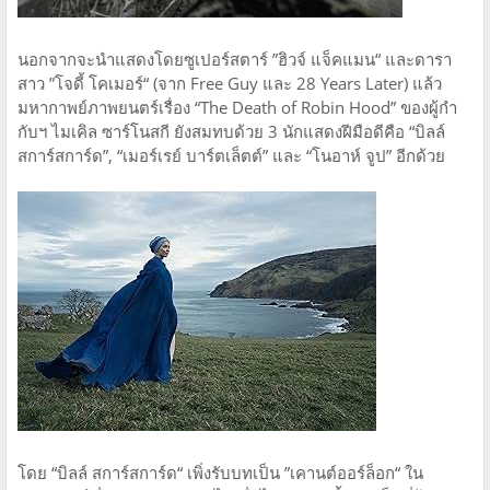
นอกจากจะนำแสดงโดยซูเปอร์สตาร์ ”ฮิวจ์ แจ็คแมน“ และดารา
สาว ”โจดี้ โคเมอร์“ (จาก Free Guy และ 28 Years Later) แล้ว
มหากาพย์ภาพยนตร์เรื่อง “The Death of Robin Hood” ของผู้กำ
กับฯ ไมเคิล ซาร์โนสกี ยังสมทบด้วย 3 นักแสดงฝีมือดีคือ “บิลล์
สการ์สการ์ด”, “เมอร์เรย์ บาร์ตเล็ตต์” และ “โนอาห์ จูป” อีกด้วย
โดย “บิลล์ สการ์สการ์ด“ เพิ่งรับบทเป็น ”เคานต์ออร์ล็อก“ ใน