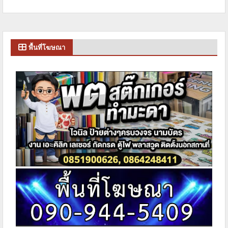
พื้นที่โฆษณา