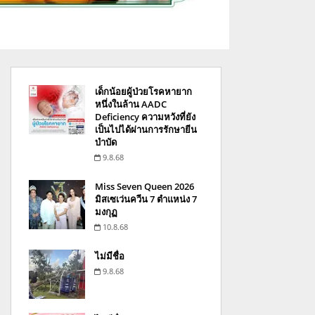
เด็กน้อยผู้ป่วยโรคหายาก
หนึ่งในล้าน AADC
Deficiency ความหวังที่ยัง
เป็นไปได้ผ่านการรักษายีน
บำบัด
9.8.68
Miss Seven Queen 2026
มิสเซเว่นควีน 7 ตำแหน่ง 7
มงกุฏ
10.8.68
ไม่มีชื่อ
9.8.68