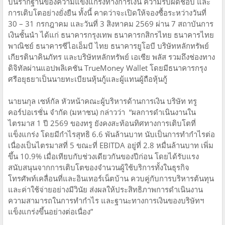
บนรากฐานของความแข็งแกร่งทางการเงิน ความรับผิดชอบ และ
การเติบโตอย่างยั่งยืน ทั้งนี้ คาดว่าจะเปิดให้จองซื้อระหว่างวันที่
30 – 31 กรกฎาคม และวันที่ 3 สิงหาคม 2569 ผ่าน 7 สถาบันการ
เงินชั้นนำ ได้แก่ ธนาคารกรุงเทพ ธนาคารกสิกรไทย ธนาคารไทย
พาณิชย์ ธนาคารซีไอเอ็มบี ไทย ธนาคารยูโอบี บริษัทหลักทรัพย์
เกียรตินาคินภัทร และบริษัทหลักทรัพย์ เอเซีย พลัส รวมถึงช่องทาง
ดิจิทัลผ่านแอปพลิเคชัน TrueMoney Wallet โดยมีธนาคารกรุง
ศรีอยุธยาเป็นนายทะเบียนหุ้นกู้และผู้แทนผู้ถือหุ้นกู้
นายนกุล เซห์กัล หัวหน้าคณะผู้บริหารด้านการเงิน บริษัท ทรู
คอร์ปอเรชั่น จำกัด (มหาชน) กล่าวว่า “ผลการดำเนินงานใน
ไตรมาส 1 ปี 2569 ของทรู ยังคงสะท้อนทิศทางการเติบโตที่
แข็งแกร่ง โดยมีกำไรสุทธิ 6.6 พันล้านบาท นับเป็นการทำกำไรต่อ
เนื่องเป็นไตรมาสที่ 5 ขณะที่ EBITDA อยู่ที่ 2.8 หมื่นล้านบาท เพิ่ม
ขึ้น 10.9% เมื่อเทียบกับช่วงเดียวกันของปีก่อน โดยได้รับแรง
สนับสนุนจากการเติบโตของจำนวนผู้ใช้บริการทั้งในธุรกิจ
โทรศัพท์เคลื่อนที่และอินเทอร์เน็ตบ้าน ควบคู่กับการบริหารต้นทุน
และค่าใช้จ่ายอย่างมีวินัย ส่งผลให้ประสิทธิภาพการดำเนินงาน
ความสามารถในการทำกำไร และฐานะทางการเงินของบริษัทฯ
แข็งแกร่งขึ้นอย่างต่อเนื่อง”