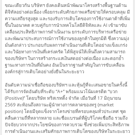
ขณะเดียวกัน บริษัทฯ ยังคงเดินหน้าพัฒนาโครงสร้างพื้นฐานด้าน
ดิจิทัลอย่างต่อเนื่อง เพื่อยกระดับศักยภาพเครือข่ายให้ครอบคลุม มี
ความเสถียรสูงสุด และรองรับการเติบโตของการใช้งานดาต้าที่เพิ่ม
ขึ้นในอนาคต ควบคู่กับการนำเทคโนโลยีดิจิทัลและ AI เข้ามาขับ
เคลื่อนประสิทธิภาพการดำเนินงาน ยกระดับการบริหารเครือข่าย
และพัฒนาประสบการณ์การใช้งานของลูกค้าในทุกมิติ ซึ่งความมุ่ง
มั่นดังกล่าว ประกอบกับผลการดำเนินงานที่เติบโตอย่างแข็งแกร่ง
และวินัยทางการเงินที่เคร่งครัด ได้พิสูจน์ให้เห็นถึงความสามารถ
ของบริษัทฯ ในการสร้างกระแสเงินสดอย่างต่อเนื่อง และตอกย้ำ
ฐานะทางการเงินที่มั่นคง อันเป็นรากฐานสำคัญในการขับเคลื่อน
องค์กรสู่การเติบโตอย่างยั่งยืนในระยะยาว
อันดับความน่าเชื่อถือของบริษัทฯ และหุ้นกู้ที่จะเสนอขายในครั้งนี้
ได้รับการจัดอันดับที่ระดับ “A+” พร้อมแนวโน้มเครดิต “บวก
(Positive)” โดยบริษัท ทริสเรทติ้ง จำกัด เมื่อวันที่ 17 มิถุนายน
2569 สะท้อนถึงสถานะผู้นำทางการตลาดของทรู (market
position) โดยมีจุดแข็งจากโครงข่ายที่ครอบคลุมทั่วประเทศ ชุด
คลื่นความถี่ที่หลากหลาย และชื่อแบรนด์ที่ผู้บริโภคเชื่อถือ รวมถึง
ปัจจัยบวกจากประโยชน์ของการควบรวม ซึ่งช่วยเพิ่มประสิทธิภาพ
การดำเนินงานและเสริมศักยภาพการเติบโตของบริษัทในระยะยาว