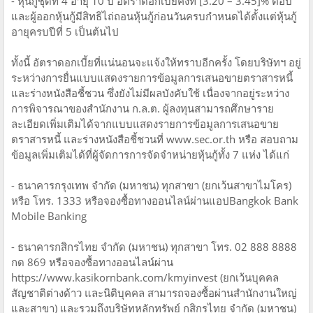
- หุ้นกู้ชุดที่ 4 อายุ 10 ปี อัตราดอกเบี้ยคงที่ [3.20 – 3.45]% ต่อปี
และผู้ออกหุ้นกู้มีสิทธิไถ่ถอนหุ้นกู้ก่อนวันครบกำหนดได้ตั้งแต่หุ้นกู้
อายุครบปีที่ 5 เป็นต้นไป
ทั้งนี้ อัตราดอกเบี้ยที่แน่นอนจะแจ้งให้ทราบอีกครั้ง โดยบริษัทฯ อยู่
ระหว่างการยื่นแบบแสดงรายการข้อมูลการเสนอขายตราสารหนี้
และร่างหนังสือชี้ชวน ซึ่งยังไม่มีผลบังคับใช้ เนื่องจากอยู่ระหว่าง
การพิจารณาของสำนักงาน ก.ล.ต. ผู้ลงทุนสามารถศึกษาราย
ละเอียดเพิ่มเติมได้จากแบบแสดงรายการข้อมูลการเสนอขาย
ตราสารหนี้ และร่างหนังสือชี้ชวนที่ www.sec.or.th หรือ สอบถาม
ข้อมูลเพิ่มเติมได้ที่ผู้จัดการการจัดจำหน่ายหุ้นกู้ทั้ง 7 แห่ง ได้แก่
- ธนาคารกรุงเทพ จำกัด (มหาชน) ทุกสาขา (ยกเว้นสาขาไมโคร)
หรือ โทร. 1333 หรือจองซื้อทางออนไลน์ผ่านแอปBangkok Bank
Mobile Banking
- ธนาคารกสิกรไทย จำกัด (มหาชน) ทุกสาขา โทร. 02 888 8888
กด 869 หรือจองซื้อทางออนไลน์ผ่าน
https://www.kasikornbank.com/kmyinvest (ยกเว้นบุคคล
สัญชาติต่างด้าว และนิติบุคคล สามารถจองซื้อผ่านสำนักงานใหญ่
และสาขา) และรวมถึงบริษัทหลักทรัพย์ กสิกรไทย จำกัด (มหาชน)