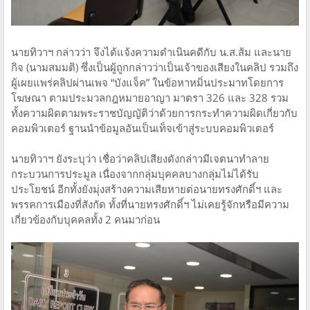
นายทิวาฯ กล่าวว่า จึงได้แจ้งความดำเนินคดีกับ น.ส.ส้ม และนาย
กิจ (นามสมมติ) ซึ่งเป็นผู้ถูกกล่าวว่าเป็นเจ้าของเสียงในคลิป รวมถึง
ผู้เผยแพร่คลิปผ่านเพจ “บังแจ็ค” ในข้อหาหมิ่นประมาทโดยการ
โฆษณา ตามประมวลกฎหมายอาญา มาตรา 326 และ 328 รวม
ทั้งความผิดตามพระราชบัญญัติว่าด้วยการกระทำความผิดเกี่ยวกับ
คอมพิวเตอร์ ฐานนำข้อมูลอันเป็นเท็จเข้าสู่ระบบคอมพิวเตอร์
นายทิวาฯ ยังระบุว่า เชื่อว่าคลิปเสียงดังกล่าวมีเจตนาทำลาย
กระบวนการประมูล เนื่องจากกลุ่มบุคคลบางกลุ่มไม่ได้รับ
ประโยชน์ อีกทั้งยังมุ่งสร้างความเสียหายต่อนายทรงศักดิ์ฯ และ
พรรคการเมืองที่สังกัด ทั้งที่นายทรงศักดิ์ฯ ไม่เคยรู้จักหรือมีความ
เกี่ยวข้องกับบุคคลทั้ง 2 คนมาก่อน