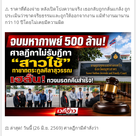
⚠️ ราคาที่ต้องจ่าย หลังเปิดโปงความจริง เธอกลับถูกกลั่นแกล้ง ถูก
ประเมินว่าขาดจริยธรรมและถูกให้ออกจากงาน แม้ทำงานมานาน
กว่า 10 ปีโดยไม่เคยมีความผิด
⚖️ ล่าสุด! วันนี้ (26 มิ.ย. 2569) ศาลฎีกามีคำสั่งว่า