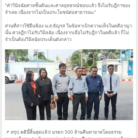
"คำวินิจฉัยศาลชั้นต้นและศาลอุทธรณ์ชอบแล้ว จึงไม่รับฎีกาของ
จำเลย เนื่องจากไม่เป็นประโยชน์ต่อสาธารณะ"
ส่วนที่สาวใช้ยื่นฟ้อง น.ส.ธัญรส ในข้อหาเบิกความเท็จในคดีอาญา
นั้น ศาลฎีกาไม่รับวินิจฉัย เนื่องจากเมื่อไม่รับฎีกาในคดีแล้ว ก็ไม่
จำเป็นต้องวินิจฉัยประเด็นดังกล่าว
📌 สรุป คดีนี้สิ้นสุดแล้ว! มรดก 500 ล้านคืนทายาทโดยธรรม