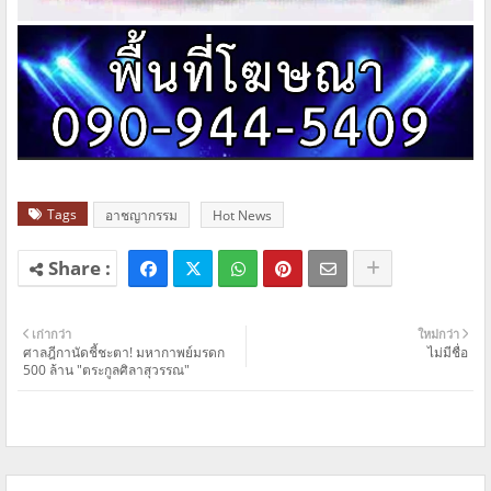
Tags
อาชญากรรม
Hot News
เก่ากว่า
ใหม่กว่า
ศาลฎีกานัดชี้ชะตา! มหากาพย์มรดก
ไม่มีชื่อ
500 ล้าน "ตระกูลศิลาสุวรรณ"