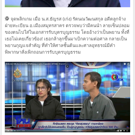
🕵️ จุดพลิกเกม เมื่อ น.ส.ธัญรส (เก่ง) รัตนณวัฒนสกุล อดีตลูกจ้าง
ฝ่ายทะเบียน อ.เมืองสมุทรสาคร ตรวจพบว่ามีคนนำ ลายเซ็นปลอม
ของตนไปใส่ในเอกสารรับบุตรบุญธรรม โดยอ้างว่าเป็นพยาน ทั้งที่
เธอไม่เคยเกี่ยวข้อง! เธอกล้าลุกขึ้นมาเบิกความต่อศาล กลายเป็น
พยานกุญแจสำคัญ ที่ทำให้ศาลชั้นต้นและศาลอุทธรณ์มีคำ
พิพากษาสั่งเพิกถอนการรับบุตรบุญธรรม