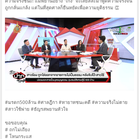
ความจริงชนะ! แม้พยานอย่าง "เก่ง" จะเสียสละมาพูดความจริงจน
ถูกกลั่นแกล้ง แต่ในที่สุดศาลก็ยืนหยัดเพื่อความยุติธรรม 👏
#มรดก500ล้าน #ศาลฎีกา #ทายาทชนะคดี #ความจริงไม่ตาย
#สาวใช้พ่าย #ธัญรสพยานหัวใจ
ขอขอบคุณ
# ถกไม่เถียง
# โหนกระแส