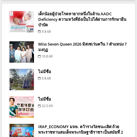
เด็กน้อยผู้ป่วยโรคหายากหนึ่งในล้าน AADC
Deficiency ความหวังที่ยังเป็นไปได้ผ่านการรักษายีน
บำบัด
9.8.68
Miss Seven Queen 2026 มิสเซเว่นควีน 7 ตำแหน่ง 7
มงกุฏ
10.8.68
ไม่มีชื่อ
9.8.68
ไม่มีชื่อ
22.5.69
iRAP_ECONOMY มจพ. คว้ารางวัลชนะเลิศ ถ้วย
พระราชทานสมเด็จพระกนิษฐาธิราชฯ เป็นสมัยที่ 2