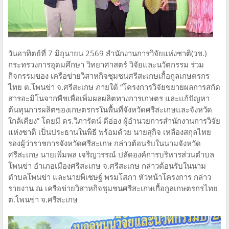
วันอาทิตย์ที่ 7 มิถุนายน 2569 สำนักงานการวิจัยแห่งชาติ(วช.)
กระทรวงการอุดมศึกษา วิทยาศาสตร์ วิจัยและนวัตกรรม ร่วม
กิจกรรมของ เครือข่ายวิสาหกิจชุมชนศรีสะเกษเกื้อกูลเกษตรกร
ไทย ต.โพนข่า จ.ศรีสะเกษ ภายใต้ “โครงการวิจัยขยายผลการสกัด
สารอะมิโนจากพืชเพื่อเพิ่มผลผลิตทางการเกษตร และแก้ปัญหา
ต้นทุนการผลิตของเกษตรกรในพื้นที่จังหวัดศรีสะเกษและจังหวัด
ใกล้เคียง” โดยมี ดร.วิภารัตน์ ดีอ่อง ผู้อำนวยการสำนักงานการวิจัย
แห่งชาติ เป็นประธานในพิธี พร้อมด้วย นายสุกิจ เหลืองสกุลไทย
รองผู้ว่าราชการจังหวัดศรีสะเกษ กล่าวต้อนรับในนามจังหวัด
ศรีสะเกษ นายเพิ่มพล เจริญวรรณ์ ปลัดองค์การบริหารส่วนตำบล
โพนข่า อำเภอเมืองศรีสะเกษ จ.ศรีสะเกษ กล่าวต้อนรับในนาม
ตำบลโพนข่า และนายพิเชษฐ์ พรมโสภา หัวหน้าโครงการ กล่าว
รายงาน ณ เครือข่ายวิสาหกิจชุมชนศรีสะเกษเกื้อกูลเกษตรกรไทย
ต.โพนข่า จ.ศรีสะเกษ