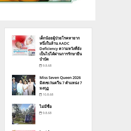
เด็กน้อยผู้ป่วยโรคหายาก
หนึ่งในล้าน AADC
Deficiency ความหวังที่ยัง
เป็นไปได้ผ่านการรักษายีน
บำบัด
9.8.68
Miss Seven Queen 2026
มิสเซเว่นควีน 7 ตำแหน่ง 7
มงกุฏ
10.8.68
ไม่มีชื่อ
9.8.68