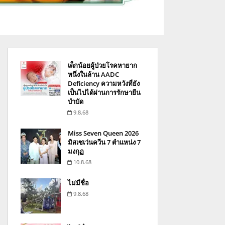
เด็กน้อยผู้ป่วยโรคหายาก
หนึ่งในล้าน AADC
Deficiency ความหวังที่ยัง
เป็นไปได้ผ่านการรักษายีน
บำบัด
9.8.68
Miss Seven Queen 2026
มิสเซเว่นควีน 7 ตำแหน่ง 7
มงกุฏ
10.8.68
ไม่มีชื่อ
9.8.68