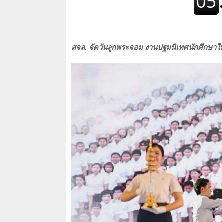
สจล. จัดวันลูกพระจอม งานปฐมนิเทศนักศึกษา