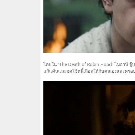
โดยใน “The Death of Robin Hood” โนอาห์ จู๊ป ร
แก้แค้นและชดใช้หนี้เลือดให้กับตนเองและครอ