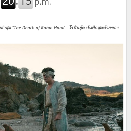
องล่าสุด “The Death of Robin Hood - โรบินฮู้ด บันทึกสุดท้ายของ