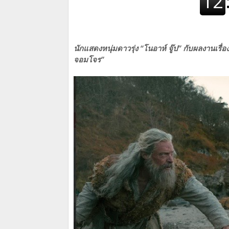
นักแสดงหนุ่มดาวรุ่ง “โนอาห์ จู๊ป” กับผลงานเรื่
จอมโจร”