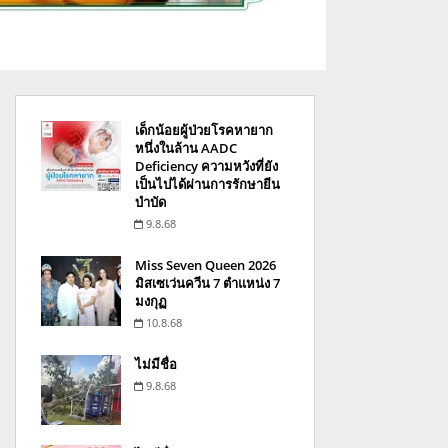
เด็กน้อยผู้ป่วยโรคหายาก
หนึ่งในล้าน AADC
Deficiency ความหวังที่ยัง
เป็นไปได้ผ่านการรักษายีน
บำบัด
9.8.68
Miss Seven Queen 2026
มิสเซเว่นควีน 7 ตำแหน่ง 7
มงกุฏ
10.8.68
ไม่มีชื่อ
9.8.68