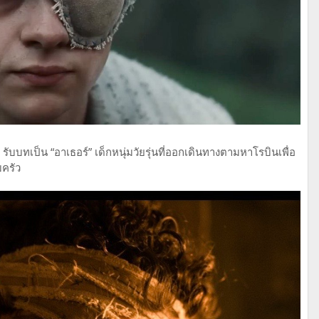
ับบทเป็น “อาเธอร์” เด็กหนุ่มวัยรุ่นที่ออกเดินทางตามหาโรบินเพื่อ
บครัว