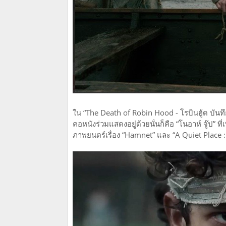
ใน “The Death of Robin Hood - โรบินฮู้ด บันทึ
คอหนังร่วมแสดงอยู่ด้วยนั่นก็คือ “โนอาห์ จู๊ป” 
ภาพยนตร์เรื่อง “Hamnet” และ “A Quiet Place 