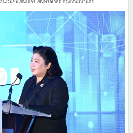
วนชันเซ็นเตอร์ เซ็นทรัลเวิลด์ กรุงเทพมหานคร