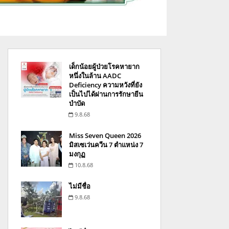
เด็กน้อยผู้ป่วยโรคหายาก
หนึ่งในล้าน AADC
Deficiency ความหวังที่ยัง
เป็นไปได้ผ่านการรักษายีน
บำบัด
9.8.68
Miss Seven Queen 2026
มิสเซเว่นควีน 7 ตำแหน่ง 7
มงกุฏ
10.8.68
ไม่มีชื่อ
9.8.68