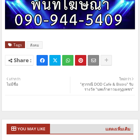
Tags
สังคม
เก่ากว่า
ใหม่กว่า
ไม่มีชื่อ
"สุวรรณี​ DOD Cafe & Bistro" รับ​
รางวัล "นพเก้าดาวมงกุฏเพชร"
แสดงเพิ่มเติม
YOU MAY LIKE