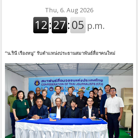
“น.รินี เรืองหนู” รับตำแหน่งประธานสมาพันธ์สื่อฯคนใหม่