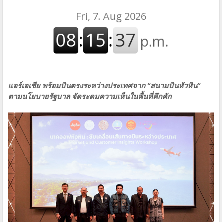
แอร์เอเชีย พร้อมบินตรงระหว่างประเทศจาก “สนามบินหัวหิน”
ตามนโยบายรัฐบาล จัดระดมความเห็นในพื้นที่คึกคัก