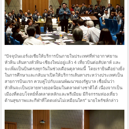
“ปัจจุบันแอร์เอเชียให้บริการบินภายในประเทศที่ท่าอากาศยาน
หัวหิน เส้นทางหัวหิน-เชียงใหม่อยู่เเล้ว 4 เที่ยวบินต่อสัปดาห์ เเละ
จะเพิ่มเป็นบินตรงทุกวันในช่วงเดือนตุลาคมนี้ โดยเรายินดีอย่างยิ่ง
ในการศึกษาเเละกลับมาเปิดให้บริการเส้นทางระหว่างประเทศเป็น
สายการบินเเรก ควบคู่ไปกับเเผนพัฒนาของรัฐบาล เชื่อมั่นว่า
หัวหินจะเป็นปลายทางยอดนิยมในตลาดต่างชาติได้ เนื่องจากเป็น
เมืองที่ตอบโจทย์ทั้งตลาดหลักและพรีเมียม มีกิจกรรมท่องเที่ยว
ด้านสุขภาพและกีฬาที่โดดเด่นไม่เหมือนใคร” นายไพรัชล์กล่าว