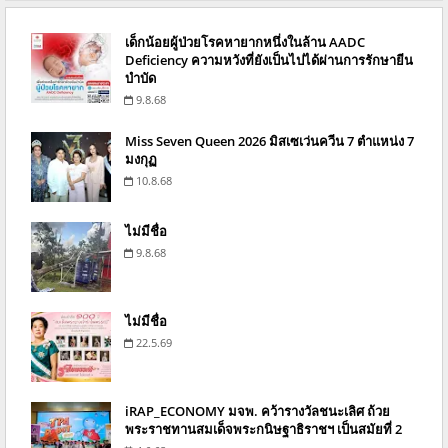
เด็กน้อยผู้ป่วยโรคหายากหนึ่งในล้าน AADC
Deficiency ความหวังที่ยังเป็นไปได้ผ่านการรักษายีน
บำบัด
9.8.68
Miss Seven Queen 2026 มิสเซเว่นควีน 7 ตำแหน่ง 7
มงกุฏ
10.8.68
ไม่มีชื่อ
9.8.68
ไม่มีชื่อ
22.5.69
iRAP_ECONOMY มจพ. คว้ารางวัลชนะเลิศ ถ้วย
พระราชทานสมเด็จพระกนิษฐาธิราชฯ เป็นสมัยที่ 2