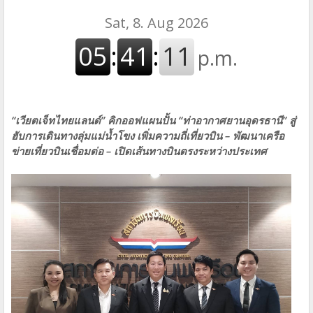
“เวียตเจ็ทไทยแลนด์” คิกออฟแผนปั้น “ท่าอากาศยานอุดรธานี” สู่
ฮับการเดินทางลุ่มแม่น้ำโขง เพิ่มความถี่เที่ยวบิน – พัฒนาเครือ
ข่ายเที่ยวบินเชื่อมต่อ – เปิดเส้นทางบินตรงระหว่างประเทศ