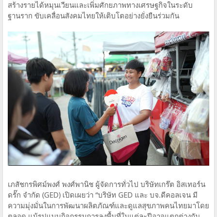
สร้างรายได้หมุนเวียนและเพิ่มศักยภาพทางเศรษฐกิจในระดับ
ฐานราก ขับเคลื่อนสังคมไทยให้เติบโตอย่างยั่งยืนร่วมกัน
เภสัชกรพิศม์พงศ์ พงศ์พานิช ผู้จัดการทั่วไป บริษัทเกร๊ต อิสเทอร์น
ดรั๊ก จำกัด (GED) เปิดเผยว่า “บริษัท GED และ บจ.ดีคอลเจน มี
ความมุ่งมั่นในการพัฒนาผลิตภัณฑ์และดูแลสุขภาพคนไทยมาโดย
ตลอด แม้รูปแบบกิจกรรมการลงพื้นที่ในแต่ละปีอาจแตกต่างกัน