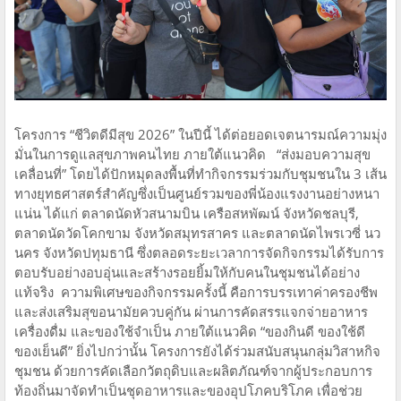
โครงการ “ชีวิตดีมีสุข 2026” ในปีนี้ ได้ต่อยอดเจตนารมณ์ความมุ่ง
มั่นในการดูแลสุขภาพคนไทย ภายใต้แนวคิด “ส่งมอบความสุข
เคลื่อนที่” โดยได้ปักหมุดลงพื้นที่ทำกิจกรรมร่วมกับชุมชนใน 3 เส้น
ทางยุทธศาสตร์สำคัญซึ่งเป็นศูนย์รวมของพี่น้องแรงงานอย่างหนา
แน่น ได้แก่ ตลาดนัดหัวสนามบิน เครือสหพัฒน์ จังหวัดชลบุรี,
ตลาดนัดวัดโคกขาม จังหวัดสมุทรสาคร และตลาดนัดไพรเวซี่ นว
นคร จังหวัดปทุมธานี ซึ่งตลอดระยะเวลาการจัดกิจกรรมได้รับการ
ตอบรับอย่างอบอุ่นและสร้างรอยยิ้มให้กับคนในชุมชนได้อย่าง
แท้จริง ความพิเศษของกิจกรรมครั้งนี้ คือการบรรเทาค่าครองชีพ
และส่งเสริมสุขอนามัยควบคู่กัน ผ่านการคัดสรรแจกจ่ายอาหาร
เครื่องดื่ม และของใช้จำเป็น ภายใต้แนวคิด “ของกินดี ของใช้ดี
ของเย็นดี” ยิ่งไปกว่านั้น โครงการยังได้ร่วมสนับสนุนกลุ่มวิสาหกิจ
ชุมชน ด้วยการคัดเลือกวัตถุดิบและผลิตภัณฑ์จากผู้ประกอบการ
ท้องถิ่นมาจัดทำเป็นชุดอาหารและของอุปโภคบริโภค เพื่อช่วย