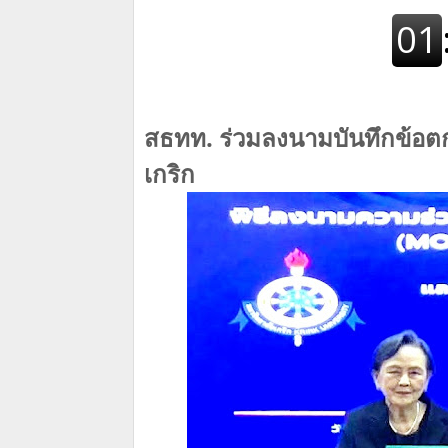
สธทท.​ ร่วมลงนามบันทึกข้อ
เกริก​