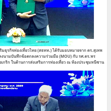
ิมธุรกิจท่องเที่ยวไทย​ (สธทท.)​ ได้รับมอบหมายจาก ดร.สุเทพ
ิธีลงนามบันทึกข้อตกลงความร่วมมือ (MOU) กับ รศ.ดร.พร
กริก​ ในด้านการส่งเสริมการท่องเที่ยว​ ณ ห้องประชุมหนีซาน