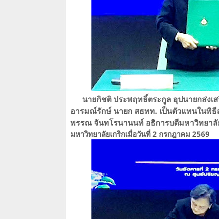
นายกิชติ ประพฤทธิ์ตระกูล อุปนายกส่งเสร
อารมณ์รักษ์​ นายก​ สธทท.​ เป็นตัวแทนในพ
พรรณ จันทโรนานนท์​ อธิการบดีมหาวิทยาลัยเ
มหาวิทยาลัยเกริกเมื่อวันที่​ 2​ กรกฎาคม ​2569