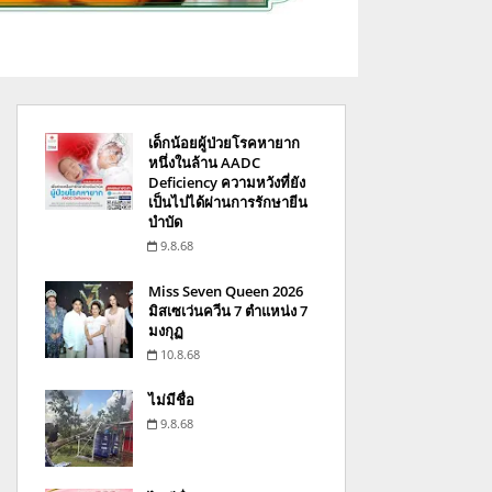
เด็กน้อยผู้ป่วยโรคหายาก
หนึ่งในล้าน AADC
Deficiency ความหวังที่ยัง
เป็นไปได้ผ่านการรักษายีน
บำบัด
9.8.68
Miss Seven Queen 2026
มิสเซเว่นควีน 7 ตำแหน่ง 7
มงกุฏ
10.8.68
ไม่มีชื่อ
9.8.68