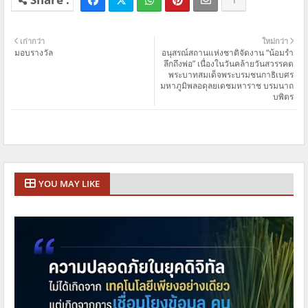
เก่ากว่า
ใหม่กว่า
มอบรางวัล
อนุสรณ์สถานแห่งชาติจัดงาน “น้อมรํา
ลึกถึงพ่อ” เนื่องในวันคล้ายวันสวรรคต
พระบาทสมเด็จพระบรมชนกาธิเบศร
มหาภูมิพลอดุลยเดชมหาราช บรมนาถ
บพิตร
YOU MAY LIKE