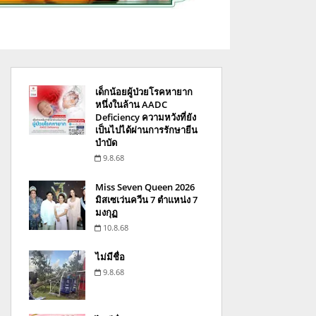
เด็กน้อยผู้ป่วยโรคหายาก
หนึ่งในล้าน AADC
Deficiency ความหวังที่ยัง
เป็นไปได้ผ่านการรักษายีน
บำบัด
9.8.68
Miss Seven Queen 2026
มิสเซเว่นควีน 7 ตำแหน่ง 7
มงกุฏ
10.8.68
ไม่มีชื่อ
9.8.68