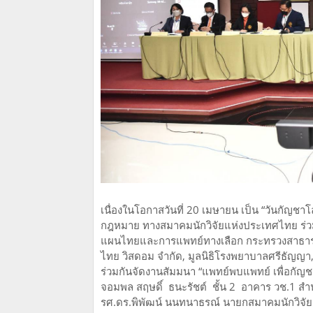
เนื่องในโอกาสวันที่ 20 เมษายน เป็น “วันกัญชาโล
กฎหมาย ทางสมาคมนักวิจัยแห่งประเทศไทย ร่
แผนไทยและการแพทย์ทางเลือก กระทรวงสาธารณ
ไทย วิสดอม จำกัด, มูลนิธิโรงพยาบาลศรีธัญญ
ร่วมกันจัดงานสัมมนา “แพทย์พบแพทย์ เพื่อกัญ
จอมพล สฤษดิ์ ธนะรัชต์ ชั้น 2 อาคาร วช.1 สำ
รศ.ดร.พิพัฒน์ นนทนาธรณ์ นายกสมาคมนักวิจั