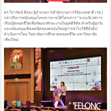
ดร.วิภารัตน์ ดีอ่อง ผู้อำนวยการสำนักงานการวิจัยแห่งชาติ (วช.)
กล่าวถึง​การสนับสนุนโครงการภายใต้โครงการ "ระบบนิเวศ​การ
เรียนรู้​ตลอดชีวิต​เพื่อ​พัฒนา​ทักษะ​งานในยุคดิจิทัล​ สำหรับ​ผู้สูงวัย​
และสนับสนุน​เชิงเทคนิค​ของคนรุ่นใหม่​สู่การนำไปใช้ที่ยั่งยืน"
ดำเนินการ​โดย​ วิทยาลัยการศึกษา​ตตลอดชีวิต มหาวิทยาลัย​
เชียงใหม่​