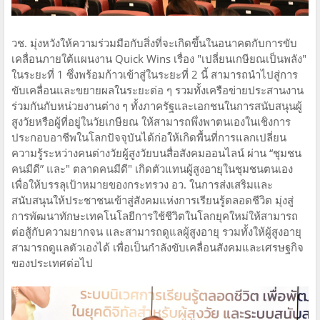
วช. มุ่งหวังให้ความร่วมมือกับสิ่งที่จะเกิดขึ้นในอนาคต​​กับการขับ
เคลื่อน​ภายใต้แผนงาน Quick Wins เรื่อง "เปลี่ยนเกษียณเป็นพลัง"
ในระยะที่ 1 ซึ่งพร้อมก้าวเข้าสู่ในระยะที่ 2 นี้ สามารถนําไปสู่การ
ขับเคลื่อนและขยายผลในระยะต่อ ๆ รวมทั้งเครือข่ายประสานงาน
ร่วมกันกับหน่วยงานต่าง ๆ ทั้งภาครัฐและเอกชนในการสนับสนุนผู้
สูงวัยหรือผู้ที่อยู่ในวัยเกษียณ ให้สามารถพึ่งพาตนเองในเชิงการ
ประกอบอาชีพในโลกปัจจุบันได้​ก่อให้เกิด​พื้นที่การแลกเปลี่ยน
ความรู้ระหว่างคนต่างวัยผู้สูงวัยบนสื่อสังคม​ออนไลน์​ ผ่าน​ “ชุมชน
คนมีดี” และ​" ตลาดคนมีดี" เกิดตัวแทนผู้สูงอายุ​ในชุมชน​ตนเอง
เพื่อให้บรรลุเป้าหมายของกระทรวง อว. ในการส่งเสริมและ
สนับสนุนให้ประชาชนเข้าสู่สังคมแห่งการเรียนรู้ตลอดชีวิต มุ่งสู่
การพัฒนาทักษะเทคโนโลยี​การใช้ชีวิตในโลกยุคใหม่ให้สามารถ
ต่อสู้กับความยากจน และสามารถดูแลผู้สูงอายุ รวมทั้งให้ผู้สูงอายุ
สามารถดูแลตัวเองได้ เพื่อเป็นกําลังขับเคลื่อนสังคมและเศรษฐกิจ
ของประเทศต่อไป