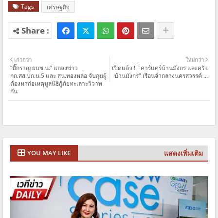
Tags
เศรษฐกิจ
เก่ากว่า
ใหม่กว่า
“บิ๊กราญ ผบช.น.” แถลงข่าว
เปิดแล้ว !! "คาร์แคร์บ้านมังกร และครัว
กก.สส.บก.น.5 และ สน.ทองหล่อ จับกุมผู้
บ้านมังกร" เรือนจำกลางนครสวรรค์ ...
ต้องหาก่อเหตุมูลนิธิกู้ภัยทะเลาะวิวาท
กัน
แสดงเพิ่มเติม
YOU MAY LIKE