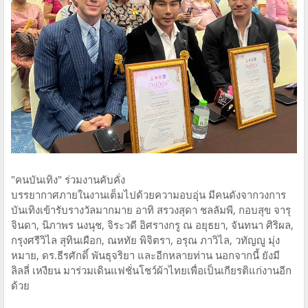
"คนบันเทิง" ร่วมงานคับคั่ง
บรรยากาศภายในงานเต็มไปด้วยความอบอุ่น มีคนดังจากวงการ
บันเทิงเข้ารับรางวัลมากมาย อาทิ สรวงสุดา ชลลัมพี, กอบสุข จารุ
จินดา, นิภาพร นงนุช, จิระวดี อิศรางกรู ณ อยุธยา, จันทนา ศิริผล,
กรุงศรีวิไล สุทินเผือก, ณหทัย พิจิตรา, อรุณ ภาวิไล, วทัญญู มุ่ง
หมาย, ดร.ธีรศักดิ์ พันธุจริยา และอีกหลายท่าน นอกจากนี้ ยังมี
ลิลลี่ เหงียน มาร่วมเดินแฟชั่นโชว์ผ้าไทยเพื่อเป็นเกียรติแก่งานอีก
ด้วย