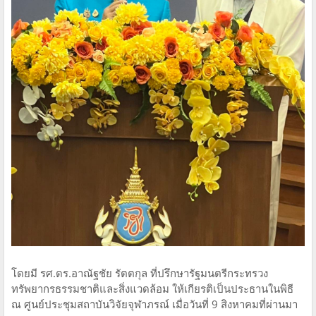
โดยมี รศ.ดร.อาณัฐชัย รัตตกุล ที่ปรึกษารัฐมนตรีกระทรวง
ทรัพยากรธรรมชาติและสิ่งแวดล้อม ให้เกียรติเป็นประธานในพิธี
ณ ศูนย์ประชุมสถาบันวิจัยจุฬาภรณ์ เมื่อวันที่ 9 สิงหาคมที่ผ่านมา