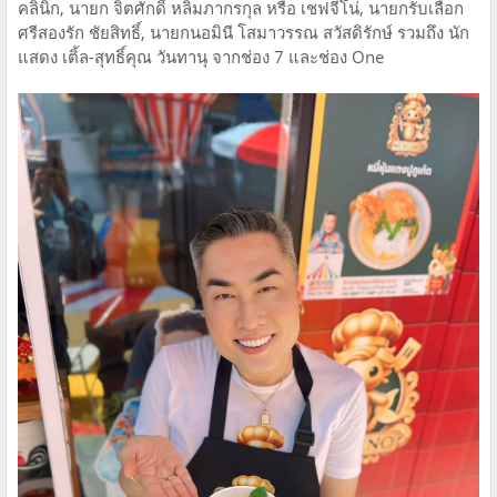
คลินิก, นายก จิตศักดิ์ หลิมภากรกุล หรือ เชฟจีโน่, นายกรับเลือก
ศรีสองรัก ชัยสิทธิ์, นายกนอมินี โสมาวรรณ สวัสดิรักษ์ รวมถึง นัก
แสดง เติ้ล-สุทธิ์คุณ วันทานุ จากช่อง 7 และช่อง One